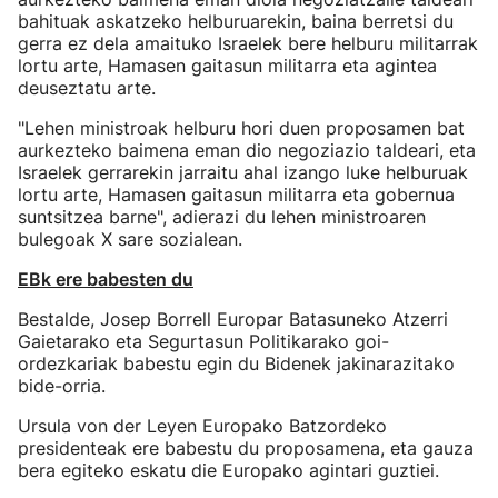
bahituak askatzeko helburuarekin, baina berretsi du
gerra ez dela amaituko Israelek bere helburu militarrak
lortu arte, Hamasen gaitasun militarra eta agintea
deuseztatu arte.
"Lehen ministroak helburu hori duen proposamen bat
aurkezteko baimena eman dio negoziazio taldeari, eta
Israelek gerrarekin jarraitu ahal izango luke helburuak
lortu arte, Hamasen gaitasun militarra eta gobernua
suntsitzea barne", adierazi du lehen ministroaren
bulegoak X sare sozialean.
EBk ere babesten du
Bestalde, Josep Borrell Europar Batasuneko Atzerri
Gaietarako eta Segurtasun Politikarako goi-
ordezkariak babestu egin du Bidenek jakinarazitako
bide-orria.
Ursula von der Leyen Europako Batzordeko
presidenteak ere babestu du proposamena, eta gauza
bera egiteko eskatu die Europako agintari guztiei.