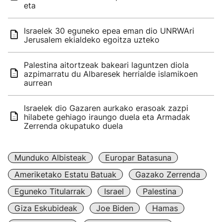
eta
Israelek 30 eguneko epea eman dio UNRWAri
Jerusalem ekialdeko egoitza uzteko
Palestina aitortzeak bakeari laguntzen diola
azpimarratu du Albaresek herrialde islamikoen
aurrean
Israelek dio Gazaren aurkako erasoak zazpi
hilabete gehiago iraungo duela eta Armadak
Zerrenda okupatuko duela
Munduko Albisteak
Europar Batasuna
Ameriketako Estatu Batuak
Gazako Zerrenda
Eguneko Titularrak
Israel
Palestina
Giza Eskubideak
Joe Biden
Hamas