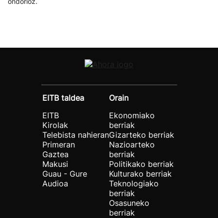
ondorioz.
EITB taldea
Orain
EITB
Ekonomiako
Kirolak
berriak
Telebista nahieran
Gizarteko berriak
Primeran
Nazioarteko
Gaztea
berriak
Makusi
Politikako berriak
Guau - Gure
Kulturako berriak
Audioa
Teknologiako
berriak
Osasuneko
berriak