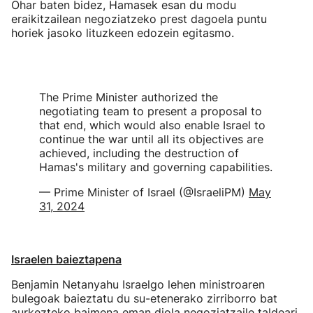
Ohar baten bidez, Hamasek esan du modu
eraikitzailean negoziatzeko prest dagoela puntu
horiek jasoko lituzkeen edozein egitasmo.
The Prime Minister authorized the
negotiating team to present a proposal to
that end, which would also enable Israel to
continue the war until all its objectives are
achieved, including the destruction of
Hamas's military and governing capabilities.
— Prime Minister of Israel (@IsraeliPM)
May
31, 2024
Israelen baieztapena
Benjamin Netanyahu Israelgo lehen ministroaren
bulegoak baieztatu du su-etenerako zirriborro bat
aurkezteko baimena eman diola negoziatzaile taldeari