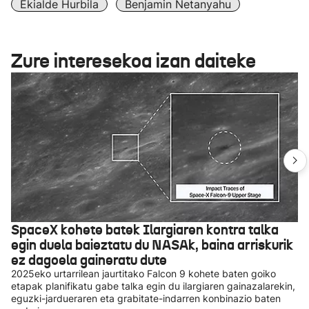
Ekialde Hurbila
Benjamin Netanyahu
Zure interesekoa izan daiteke
SpaceX kohete batek Ilargiaren kontra talka
egin duela baieztatu du NASAk, baina arriskurik
ez dagoela gaineratu dute
2025eko urtarrilean jaurtitako Falcon 9 kohete baten goiko
etapak planifikatu gabe talka egin du ilargiaren gainazalarekin,
eguzki-jardueraren eta grabitate-indarren konbinazio baten