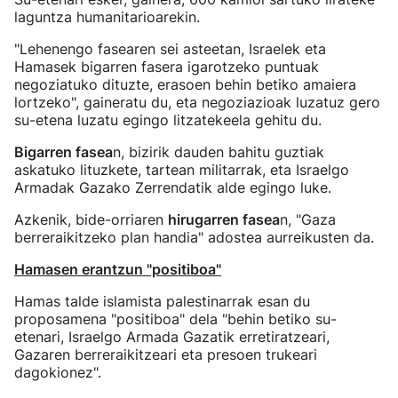
laguntza humanitarioarekin.
"Lehenengo fasearen sei asteetan, Israelek eta
Hamasek bigarren fasera igarotzeko puntuak
negoziatuko dituzte, erasoen behin betiko amaiera
lortzeko", gaineratu du, eta negoziazioak luzatuz gero
su-etena luzatu egingo litzatekeela gehitu du.
Bigarren fasea
n, bizirik dauden bahitu guztiak
askatuko lituzkete, tartean militarrak, eta Israelgo
Armadak Gazako Zerrendatik alde egingo luke.
Azkenik, bide-orriaren
hirugarren fasea
n, "Gaza
berreraikitzeko plan handia" adostea aurreikusten da.
Hamasen erantzun "positiboa"
Hamas talde islamista palestinarrak esan du
proposamena "positiboa" dela "behin betiko su-
etenari, Israelgo Armada Gazatik erretiratzeari,
Gazaren berreraikitzeari eta presoen trukeari
dagokionez".