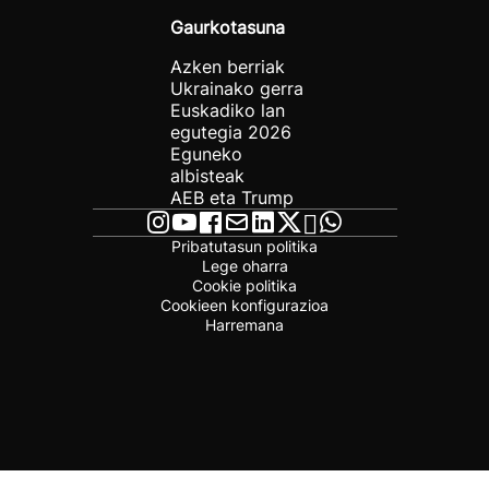
Gaurkotasuna
Azken berriak
Ukrainako gerra
Euskadiko lan
egutegia 2026
Eguneko
albisteak
AEB eta Trump
Pribatutasun politika
Lege oharra
Cookie politika
Cookieen konfigurazioa
Harremana