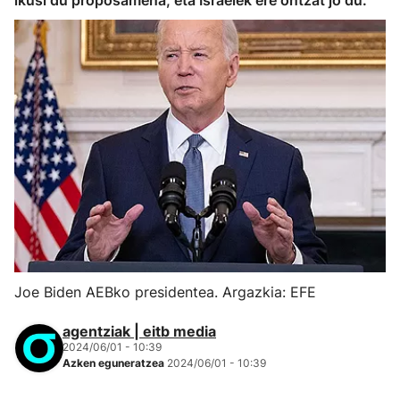
ikusi du proposamena, eta Israelek ere ontzat jo du.
Joe Biden AEBko presidentea. Argazkia: EFE
agentziak | eitb media
2024/06/01 - 10:39
Azken eguneratzea
2024/06/01 - 10:39