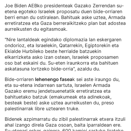
Joe Biden AEBko presidenteak Gazako Zerrendan su-
etena egoteko Israelek proposatu duen bide-orriaren
berri eman du ostiralean. Bahituak aske uztea, Armada
erretiratzea eta Gaza berreraikitzeko plan bat adostea
aurreikusten du egitasmoak.
"Nire lantaldeak egindako diplomazia lan eskergaren
ondorioz, eta Israelekin, Qatarrekin, Egiptorekin eta
Ekialde Hurbileko beste herrialde batzuekin
elkarrizketa asko izan ostean, Israelek proposamen
oso bat eskaini du. Su-eten iraunkorra eta bahituen
askatasuna lortzeko bide-orria", azaldu du.
Bide-orriaren
lehenengo fasea
k sei aste iraungo du,
eta su-etena indarrean sartuta, Israelen Armada
Gazako eremu jendetsuenetatik erretiratzea eta
bahituetako batzuk (emakumeak eta adinekoak,
besteak beste) aske uztea aurreikusten du, preso
palestinarrak libre uztearen truke.
Bidenek azpimarratu du zibil palestinarrak etxera itzuli
ahal izango direla Gaza osoan, baita iparraldean ere.
Su-etenari esker, gainera, 600 kamioi sartuko lirateke