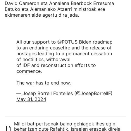
David Cameron eta Annalena Baerbock Erresuma
Batuko eta Alemaniako Atzerri ministroak ere
ekimenaren alde agertu dira jada.
All our support to
@POTUS
Biden roadmap
to an enduring ceasefire and the release of
hostages leading to a permanent cessation
of hostilities, withdrawal
of IDF and reconstruction efforts to
commence.
The war has to end now.
— Josep Borrell Fontelles (@JosepBorrellF)
May 31, 2024
Milioi bat pertsonak baino gehiagok ihes egin
behar izan dute Rafahtik, Israelen erasoak direla