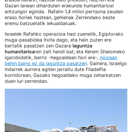
Gazan lanean diharduten erakunde humanitarioei
entzungor eginda. Rafahn 1,4 milioi pertsona zeuden
eraso horiek hastean, gehienak Zerrendako beste
eremu batzuetatik lekualdatuak.
Israelek Rafahko operazioa hasi zuenetik, Egiptorako
muga-pasabidea itxita dago, eta hain zuzen ere
bertatik pasatzen zen Gazara
laguntza
humanitarioa
ren zati handi bat; eta Kerem Shalomeko
igarobidetik, berriz -hegoaldean hori ere-,
noizean
behin baino ez da laguntza pasatzen
. Gainera, Israelgo
indarrek aurrera egiten jarraitu dute Filadelfia
korridorean, Gazako hegoaldeko muga zeharkatzen
duen lur-zerrendan.