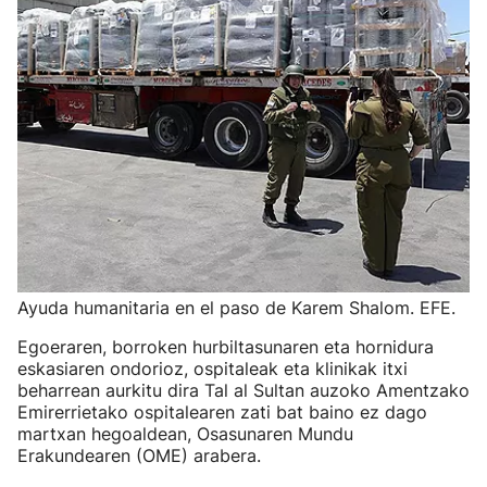
Ayuda humanitaria en el paso de Karem Shalom. EFE.
Egoeraren, borroken hurbiltasunaren eta hornidura
eskasiaren ondorioz, ospitaleak eta klinikak itxi
beharrean aurkitu dira Tal al Sultan auzoko Amentzako
Emirerrietako ospitalearen zati bat baino ez dago
martxan hegoaldean, Osasunaren Mundu
Erakundearen (OME) arabera.