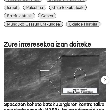
Israel
Palestina
Giza Eskubideak
Errefuxiatuak
Gosea
Munduko Osasun Erakundea
Ekialde Hurbila
Zure interesekoa izan daiteke
SpaceXen kohete batek Ilargiaren kontra talka
egin duela esan du NASAk, baina adierazi du ez