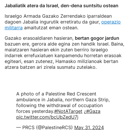
Jabaliatik atera da Israel, den-dena suntsitu ostean
Israelgo Armada Gazako Zerrendako iparraldean
dagoen Jabalia ingurutik erretiratu da gaur,
operazio
militarra
amaitutzat eman ostean.
Gazako erasoaldiaren hasieran,
bertan gogor jardun
bazuen ere, gerora alde egina zen handik Israel. Baina,
maiatzaren hasieran ekin zuten berriro Israelgo
indarrek errefuxiatuen kanpamendu horretan erasoak
egiteari, esan zutenez, Hamasko milizianoak bertan
atzera batzen ari zirela susmatu zutelako.
A photo of a Palestine Red Crescent
ambulance in Jabalia, northern Gaza Strip,
following the withdrawal of occupation
forces yesterday.
#NotATarget
¿
#Gaza
pic.twitter.com/bcUbZedU7j
— PRCS (@PalestineRCS)
May 31, 2024