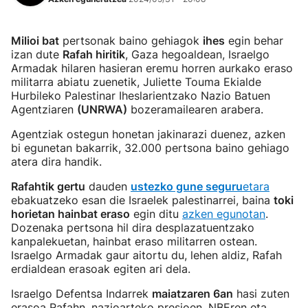
Milioi bat
pertsonak baino gehiagok
ihes
egin behar
izan dute
Rafah hiritik
, Gaza hegoaldean, Israelgo
Armadak hilaren hasieran eremu horren aurkako eraso
militarra abiatu zuenetik, Juliette Touma Ekialde
Hurbileko Palestinar Iheslarientzako Nazio Batuen
Agentziaren
(UNRWA)
bozeramailearen arabera.
Agentziak ostegun honetan jakinarazi duenez, azken
bi egunetan bakarrik, 32.000 pertsona baino gehiago
atera dira handik.
Rafahtik gertu
dauden
ustezko gune seguru
etara
ebakuatzeko esan die Israelek palestinarrei, baina
toki
horietan hainbat eraso
egin ditu
azken egunotan
.
Dozenaka pertsona hil dira desplazatuentzako
kanpalekuetan, hainbat eraso militarren ostean.
Israelgo Armadak gaur aitortu du, lehen aldiz, Rafah
erdialdean erasoak egiten ari dela.
Israelgo Defentsa Indarrek
maiatzaren 6an
hasi zuten
erasoa Rafahn, nazioarteko presioen, NBEren eta