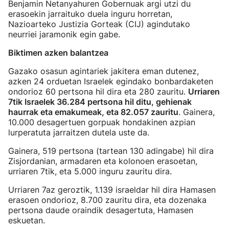
Benjamin Netanyahuren Gobernuak argi utzi du
erasoekin jarraituko duela inguru horretan,
Nazioarteko Justizia Gorteak (CIJ) agindutako
neurriei jaramonik egin gabe.
Biktimen azken balantzea
Gazako osasun agintariek jakitera eman dutenez,
azken 24 orduetan Israelek egindako bonbardaketen
ondorioz 60 pertsona hil dira eta 280 zauritu.
Urriaren
7tik Israelek 36.284 pertsona hil ditu, gehienak
haurrak eta emakumeak, eta 82.057 zauritu
. Gainera,
10.000 desagertuen gorpuak hondakinen azpian
lurperatuta jarraitzen dutela uste da.
Gainera, 519 pertsona (tartean 130 adingabe) hil dira
Zisjordanian, armadaren eta kolonoen erasoetan,
urriaren 7tik, eta 5.000 inguru zauritu dira.
Urriaren 7az geroztik, 1.139 israeldar hil dira Hamasen
erasoen ondorioz, 8.700 zauritu dira, eta dozenaka
pertsona daude oraindik desagertuta, Hamasen
eskuetan.