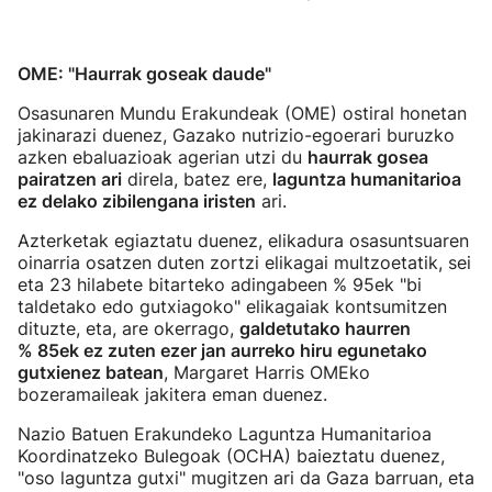
OME: "Haurrak goseak daude"
Osasunaren Mundu Erakundeak (OME) ostiral honetan
jakinarazi duenez, Gazako nutrizio-egoerari buruzko
azken ebaluazioak agerian utzi du
haurrak gosea
pairatzen ari
direla, batez ere,
laguntza humanitarioa
ez delako zibilengana iristen
ari.
Azterketak egiaztatu duenez, elikadura osasuntsuaren
oinarria osatzen duten zortzi elikagai multzoetatik, sei
eta 23 hilabete bitarteko adingabeen % 95ek "bi
taldetako edo gutxiagoko" elikagaiak kontsumitzen
dituzte, eta, are okerrago,
galdetutako haurren
% 85ek ez zuten ezer jan aurreko hiru egunetako
gutxienez batean
, Margaret Harris OMEko
bozeramaileak jakitera eman duenez.
Nazio Batuen Erakundeko Laguntza Humanitarioa
Koordinatzeko Bulegoak (OCHA) baieztatu duenez,
"oso laguntza gutxi" mugitzen ari da Gaza barruan, eta