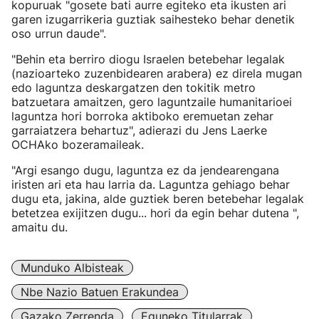
kopuruak "gosete bati aurre egiteko eta ikusten ari
garen izugarrikeria guztiak saihesteko behar denetik
oso urrun daude".
"Behin eta berriro diogu Israelen betebehar legalak
(nazioarteko zuzenbidearen arabera) ez direla mugan
edo laguntza deskargatzen den tokitik metro
batzuetara amaitzen, gero laguntzaile humanitarioei
laguntza hori borroka aktiboko eremuetan zehar
garraiatzera behartuz", adierazi du Jens Laerke
OCHAko bozeramaileak.
"Argi esango dugu, laguntza ez da jendearengana
iristen ari eta hau larria da. Laguntza gehiago behar
dugu eta, jakina, alde guztiek beren betebehar legalak
betetzea exijitzen dugu... hori da egin behar dutena ",
amaitu du.
Munduko Albisteak
Nbe Nazio Batuen Erakundea
Gazako Zerrenda
Eguneko Titularrak