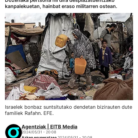
Dozenaka pertsona hil dira desplazatuentzako
kanpalekuetan, hainbat eraso militarren ostean.
Israelek bonbaz suntsitutako dendetan bizirauten dute
familiek Rafahn. EFE.
Agentziak | EITB Media
2024/05/31 - 20:08
Azken eguneratzea
2024/05/31 - 20:08