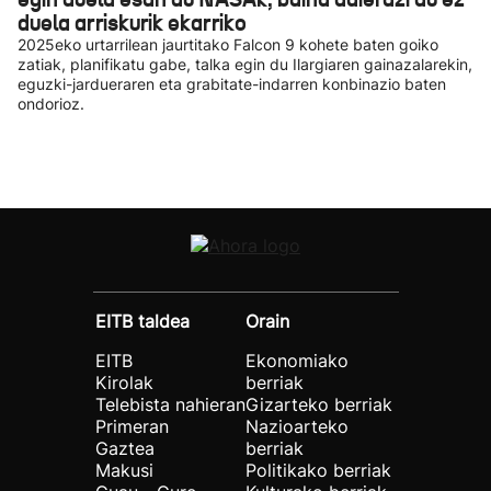
duela arriskurik ekarriko
2025eko urtarrilean jaurtitako Falcon 9 kohete baten goiko
zatiak, planifikatu gabe, talka egin du Ilargiaren gainazalarekin,
eguzki-jardueraren eta grabitate-indarren konbinazio baten
ondorioz.
EITB taldea
Orain
EITB
Ekonomiako
Kirolak
berriak
Telebista nahieran
Gizarteko berriak
Primeran
Nazioarteko
Gaztea
berriak
Makusi
Politikako berriak