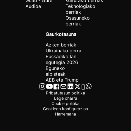
Guau - Gure
Kulturako berriak
Audioa
Teknologiako
berriak
Osasuneko
berriak
Gaurkotasuna
Azken berriak
Ukrainako gerra
Euskadiko lan
egutegia 2026
Eguneko
albisteak
AEB eta Trump
Pribatutasun politika
Lege oharra
Cookie politika
Cookieen konfigurazioa
Harremana