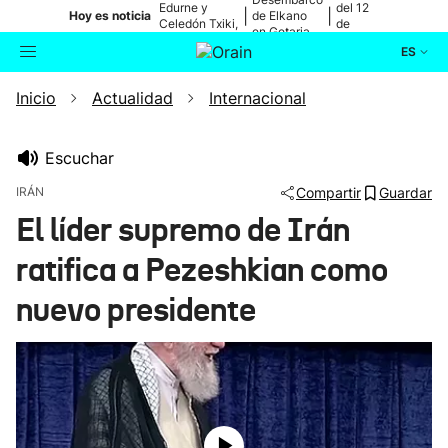
Edurne y
del 12
|
|
Hoy es noticia
de Elkano
Celedón Txiki,
de
en Getaria
en directo
agosto
ES
Inicio
Actualidad
Internacional
Actualidad
Buscador
Política
Escuchar
IRÁN
Compartir
Guardar
Cultura
El líder supremo de Irán
ratifica a Pezeshkian como
Ikusmiran
nuevo presidente
Eguraldia