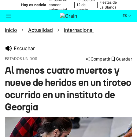
Fiestas de
|
|
Hoy es noticia
cáncer
12 de
La Blanca
colorrectal
agosto
ES
Inicio
Actualidad
Internacional
Actualidad
Buscador
Política
Escuchar
ESTADOS UNIDOS
Compartir
Guardar
Cultura
Al menos cuatro muertos y
nueve de heridos en un tiroteo
Ikusmiran
ocurrido en un instituto de
Eguraldia
Georgia