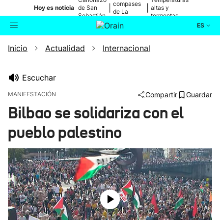
compases
|
|
Hoy es noticia
de San
altas y
de La
Sebastián
tormentas
Blanca
ES
Inicio
Actualidad
Internacional
Actualidad
Buscador
Política
Escuchar
MANIFESTACIÓN
Compartir
Guardar
Cultura
Bilbao se solidariza con el
pueblo palestino
Ikusmiran
Eguraldia