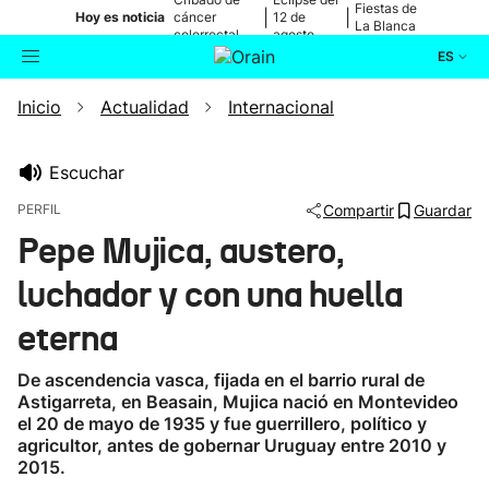
Fiestas de
|
|
Hoy es noticia
cáncer
12 de
La Blanca
colorrectal
agosto
ES
Inicio
Actualidad
Internacional
Actualidad
Buscador
Política
Escuchar
PERFIL
Compartir
Guardar
Cultura
Pepe Mujica, austero,
luchador y con una huella
Ikusmiran
eterna
Eguraldia
De ascendencia vasca, fijada en el barrio rural de
Astigarreta, en Beasain, Mujica nació en Montevideo
el 20 de mayo de 1935 y fue guerrillero, político y
agricultor, antes de gobernar Uruguay entre 2010 y
2015.