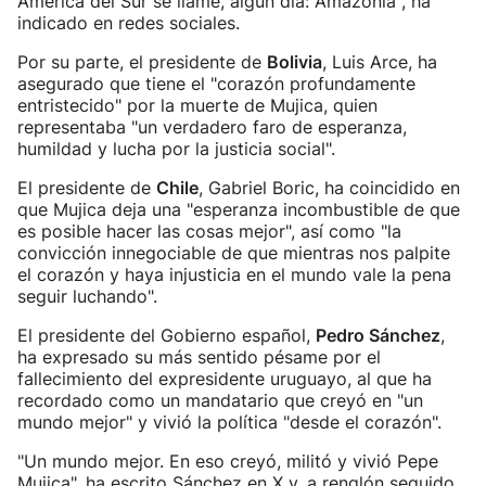
América del Sur se llame, algún día: Amazonía", ha
indicado en redes sociales.
Por su parte, el presidente de
Bolivia
, Luis Arce, ha
asegurado que tiene el "corazón profundamente
entristecido" por la muerte de Mujica, quien
representaba "un verdadero faro de esperanza,
humildad y lucha por la justicia social".
El presidente de
Chile
, Gabriel Boric, ha coincidido en
que Mujica deja una "esperanza incombustible de que
es posible hacer las cosas mejor", así como "la
convicción innegociable de que mientras nos palpite
el corazón y haya injusticia en el mundo vale la pena
seguir luchando".
El presidente del Gobierno español,
Pedro Sánchez
,
ha expresado su más sentido pésame por el
fallecimiento del expresidente uruguayo, al que ha
recordado como un mandatario que creyó en "un
mundo mejor" y vivió la política "desde el corazón".
"Un mundo mejor. En eso creyó, militó y vivió Pepe
Mujica", ha escrito Sánchez en X y, a renglón seguido,