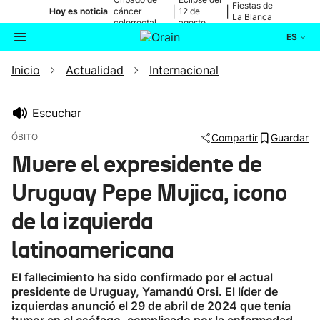
Fiestas de
|
|
Hoy es noticia
cáncer
12 de
La Blanca
colorrectal
agosto
ES
Inicio
Actualidad
Internacional
Actualidad
Buscador
Política
Escuchar
ÓBITO
Compartir
Guardar
Cultura
Muere el expresidente de
Uruguay Pepe Mujica, icono
Ikusmiran
de la izquierda
Eguraldia
latinoamericana
El fallecimiento ha sido confirmado por el actual
presidente de Uruguay, Yamandú Orsi. El líder de
izquierdas anunció el 29 de abril de 2024 que tenía