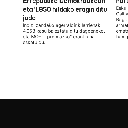
Errepublika Demokratikoan
har
eta 1.850 hildako eragin ditu
Eskui
Cali 
jada
Bogot
Inoiz izandako agerraldirik larrienak
armat
4.053 kasu baieztatu ditu dagoeneko,
emate
eta MOEk "premiazko" erantzuna
fumig
eskatu du.