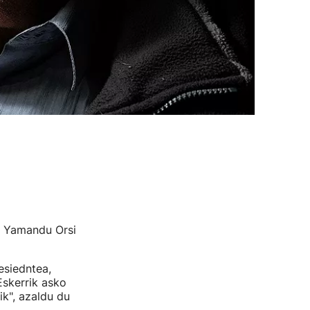
, Yamandu Orsi
esiedntea,
Eskerrik asko
k", azaldu du