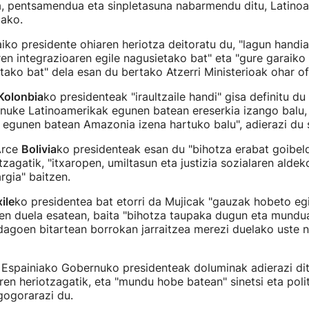
ia, pentsamendua eta sinpletasuna nabarmendu ditu, Latino
lako.
iko presidente ohiaren heriotza deitoratu du, "lagun handia
en integrazioaren egile nagusietako bat" eta "gure garaiko
tako bat" dela esan du bertako Atzerri Ministerioak ohar ofi
Kolonbia
ko presidenteak "iraultzaile handi" gisa definitu du 
 nuke Latinoamerikak egunen batean ereserkia izango balu,
egunen batean Amazonia izena hartuko balu", adierazi du s
Arce
Bolivia
ko presidenteak esan du "bihotza erabat goibel
tzagatik, "itxaropen, umiltasun eta justizia sozialaren alde
rgia" baitzen.
ile
ko presidentea bat etorri da Mujicak "gauzak hobeto eg
ten duela esatean, baita "bihotza taupaka dugun eta mundu
agoen bitartean borrokan jarraitzea merezi duelako uste 
Espainiako Gobernuko presidenteak doluminak adierazi di
ren heriotzagatik, eta "mundu hobe batean" sinetsi eta polit
 gogorarazi du.