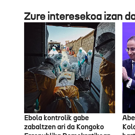
Zure interesekoa izan d
Ebola kontrolik gabe
Abe
zabaltzen ari da Kongoko
Kol