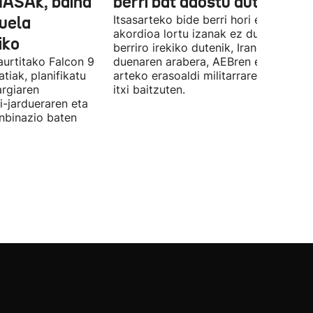
NASAk, baina
berri bat adostu dute
duela
Itsasarteko bide berri hori egiteko
akordioa lortu izanak ez du esan nahi
iko
berriro irekiko dutenik, Iranek zehazt
aurtitako Falcon 9
duenaren arabera, AEBren eta Israele
tiak, planifikatu
arteko erasoaldi militarraren ondorio
argiaren
itxi baitzuten.
i-jardueraren eta
onbinazio baten