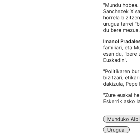
"Mundu hobea. H
Sanchezek X sar
horrela bizitze
uruguaitarrei "
du bere mezua.
Imanol Pradale
familiari, eta 
esan du, "bere 
Euskadin".
"Politikaren bu
bizitzari, etika
dakizula, Pepe 
"Zure euskal her
Eskerrik asko la
Munduko Albi
Uruguai