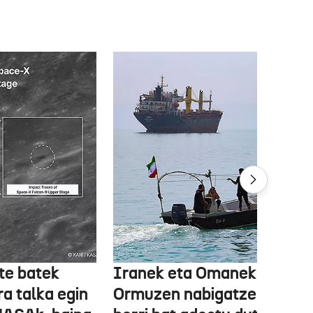
te batek
Iranek eta Omanek
ra talka egin
Ormuzen nabigatzeko bide