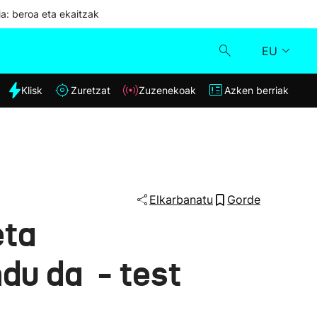
ia: beroa eta ekaitzak
EU
dia
Klisk
Zuretzat
Zuzenekoak
Azken berriak
Klisk
Zuzenekoak
Zuretzat
Elkarbanatu
Gorde
eta
Azken berriak
du da - test