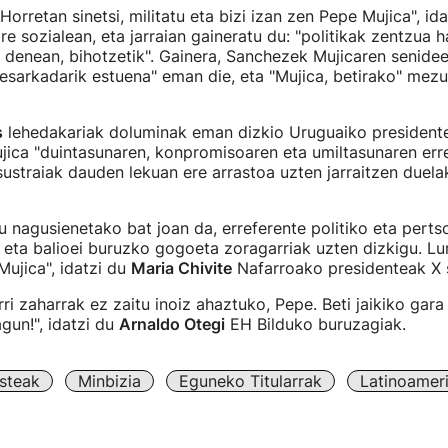
orretan sinetsi, militatu eta bizi izan zen Pepe Mujica", ida
e sozialean, eta jarraian gaineratu du: "politikak zentzua 
n denean, bihotzetik". Gainera, Sanchezek Mujicaren senidee
besarkadarik estuena" eman die, eta "Mujica, betirako" mez
s
lehedakariak doluminak eman dizkio Uruguaiko presidente
Mujica "duintasunaren, konpromisoaren eta umiltasunaren err
sustraiak dauden lekuan ere arrastoa uzten jarraitzen duel
ru nagusienetako bat joan da, erreferente politiko eta perts
ri eta balioei buruzko gogoeta zoragarriak uzten dizkigu. Lur
Mujica", idatzi du
Maria Chivite
Nafarroako presidenteak X s
ri zaharrak ez zaitu inoiz ahaztuko, Pepe. Beti jaikiko gara
gun!", idatzi du
Arnaldo Otegi
EH Bilduko buruzagiak.
steak
Minbizia
Eguneko Titularrak
Latinoamer