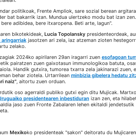
zialean.
indar politikoak, Frente Ampliok, sare sozial berean argitar
der bat bakarrik izan. Mundua ulertzeko modu bat izan zen
bere adibidea, bere itxaropena. Beti arte, lagun".
haren bikotekideak,
Lucia Topolansky
presidenteordeak, au
 aringarriak
jasotzen ari zela, iaz atzeman zioten hestegorr
rtu zelako.
zagiak 2024ko apirilaren 29an iragarri zuen
esofagoan tum
rretik pairatzen zuen gaixotasun immunologikoa batuta, os
aiola. Handik gutxira, tumorea txarra zela jakinarazi zuen, 
eman behar ziotela. Urtarrilean
minbizia gibelera hedatu zitz
ri naiz"
, aitortu zuen orduan.
ordutik oso agerraldi publiko gutxi egin ditu Mujicak. Martx
ruguaiko presidentearen inbestiduran
izan zen, eta hilabe
ldia jaso zuen Fronte Zabalaren lehen ekitaldi jendetsutik
eta.
baum
Mexiko
ko presidenteak "sakon" deitoratu du Mujicaren 