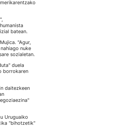
amerikarentzako
",
 humanista
zial batean.
Mujica. "Agur,
 nahiago nuke
are sozialetan.
duta" duela
ko borrokaren
in daitezkeen
an
negoziaezina"
tu Uruguaiko
ika "bihotzetik"