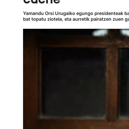
Yamandu Orsi Urugaiko egungo presidenteak bai
bat topatu ziotela, eta aurretik pairatzen zuen