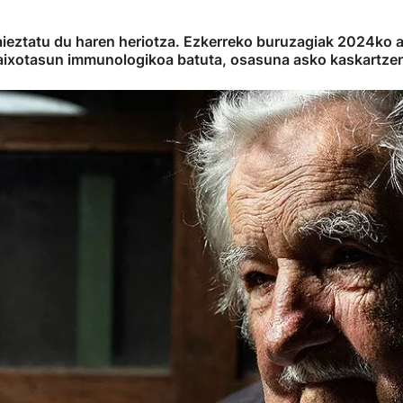
eztatu du haren heriotza. Ezkerreko buruzagiak 2024ko ap
 gaixotasun immunologikoa batuta, osasuna asko kaskartzen 