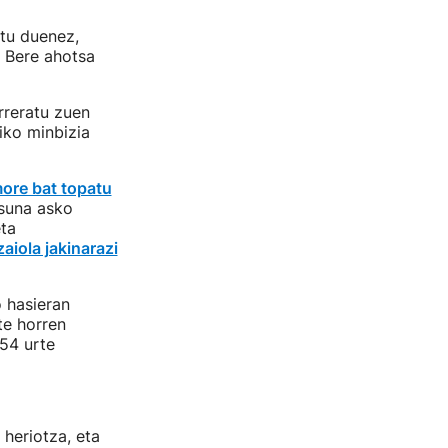
atu duenez,
. Bere ahotsa
rreratu zuen
iko minbizia
ore bat topatu
asuna asko
eta
aiola jakinarazi
o hasieran
te horren
 54 urte
heriotza, eta