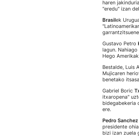
haren jakindur
"eredu" izan de
Brasil
ek Urugua
"Latinoamerikar
garrantzitsuene
Gustavo Petro
lagun. Nahiago
Hego Amerikak 
Bestalde, Luis 
Mujicaren herio
benetako itsasa
Gabriel Boric
Tx
itxaropena" uz
bidegabekeria d
ere.
Pedro Sanchez
presidente ohia
bizi izan zuela