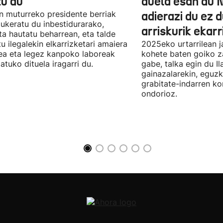
tu du
duela esan du 
n muturreko presidente berriak
adierazi du ez 
aukeratu du inbestidurarako,
arriskurik ekarr
a hautatu beharrean, eta talde
u ilegalekin elkarrizketari amaiera
2025eko urtarrilean j
a eta legez kanpoko laboreak
kohete baten goiko za
atuko dituela iragarri du.
gabe, talka egin du Il
gainazalarekin, eguzk
grabitate-indarren k
ondorioz.