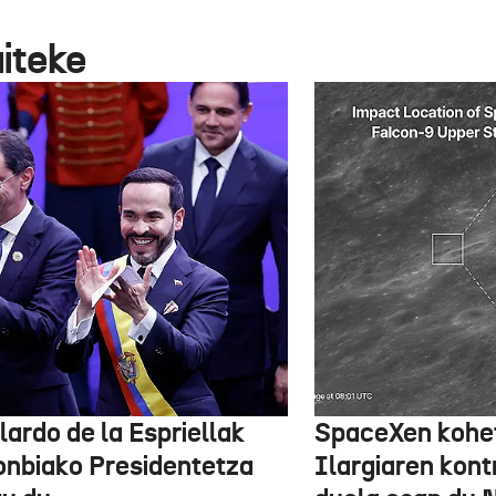
aiteke
lardo de la Espriellak
SpaceXen kohe
onbiako Presidentetza
Ilargiaren kont