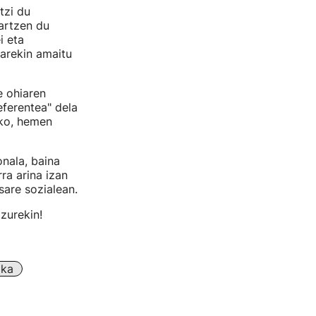
tzi du
hartzen du
i eta
uarekin amaitu
 ohiaren
eferentea" dela
ako, hemen
onala, baina
ra arina izan
are sozialean.
 zurekin!
ika