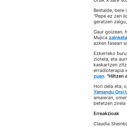
Orsik X sare so
Bestalde, bere 
"Pepe ez zen li
geratzen zaigu, 
Gaur goizean, 
Mujica
zainketa
azken fasean sa
Ezkerreko buru
ziotela, eta au
kaskartzen zitz
erradioterapia 
zuen
.
"Hiltzen a
Hori dela eta, 
Yamandu Orsi U
amaieran, omena
betetzen zirela 
Erreakzioak
Claudia Shein