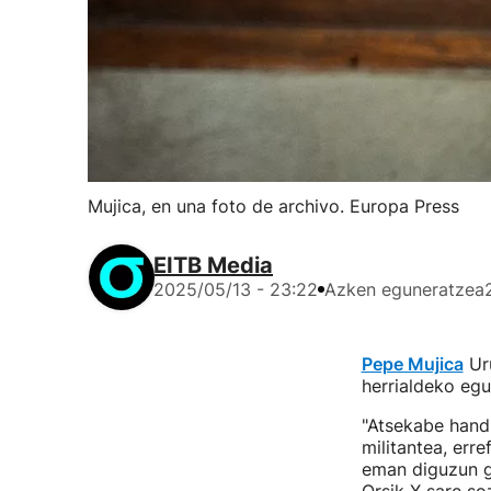
Mujica, en una foto de archivo. Europa Press
EITB Media
2025/05/13 - 23:22
Azken eguneratzea
Pepe Mujica
Uru
herrialdeko eg
"Atsekabe handi
militantea, err
eman diguzun gu