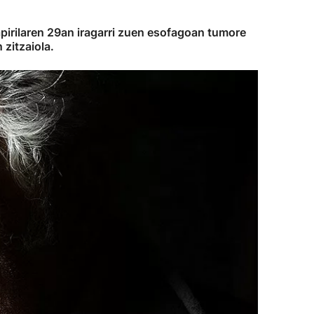
irilaren 29an iragarri zuen esofagoan tumore
zitzaiola.