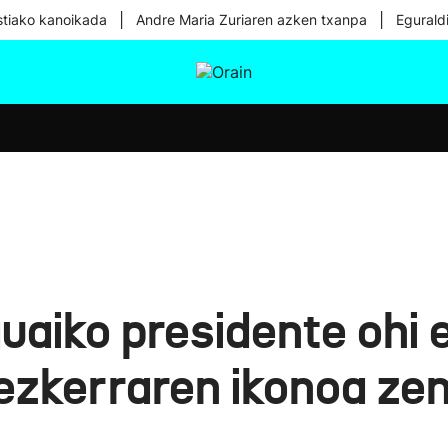
|
|
tiako kanoikada
Andre Maria Zuriaren azken txanpa
Egurald
tura
Ikusmiran
Egural
Osasuna
Teknologia
uaiko presidente ohi 
ezkerraren ikonoa zen