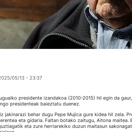
2025/05/13 - 23:37
guaiko presidente izandakoa (2010-2015) hil egin da gaur
ungo presidenteak baieztatu duenez.
z jakinarazi behar dugu Pepe Mujica gure kidea hil zela. Pr
eferentea eta gidaria. Faltan botako zaitugu, Aitona maitea. 
ztiagatik eta zure herriarekiko duzun maitasun sakonagati