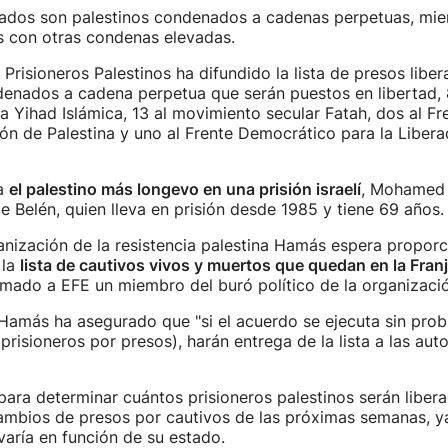
erados son palestinos condenados a cadenas perpetuas, mie
s con otras condenas elevadas.
Prisioneros Palestinos ha difundido la lista de presos liber
denados a cadena perpetua que serán puestos en libertad, 
a Yihad Islámica, 13 al movimiento secular Fatah, dos al Fr
ión de Palestina y uno al Frente Democrático para la Libera
ra
el palestino más longevo en una prisión israelí
, Mohamed
e Belén, quien lleva en prisión desde 1985 y tiene 69 años.
nización de la resistencia palestina Hamás espera proporc
 la
lista de cautivos vivos y muertos que quedan en la Fran
mado a EFE un miembro del buró político de la organizació
Hamás ha asegurado que "si el acuerdo se ejecuta sin prob
prisioneros por presos), harán entrega de la lista a las aut
á para determinar cuántos prisioneros palestinos serán liber
cambios de presos por cautivos de las próximas semanas, ya
varía en función de su estado.