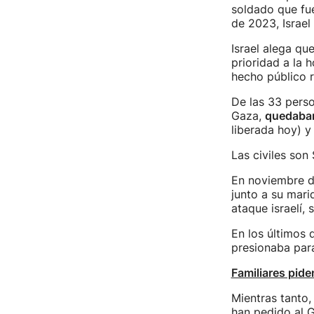
soldado que fue
de 2023, Israel
Israel alega que
prioridad a la 
hecho público r
De las 33 perso
Gaza,
quedaban
liberada hoy) y 
Las civiles son
En noviembre d
junto a su marid
ataque israelí, 
En los últimos d
presionaba para
Familiares pid
Mientras tanto,
han pedido al G