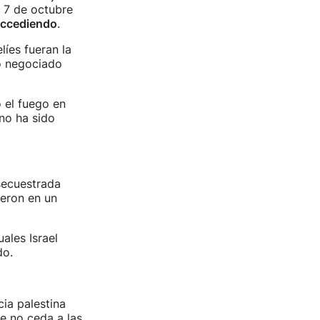
l 7 de octubre
accediendo
.
líes fueran la
lo negociado
o el fuego en
 no ha sido
secuestrada
ieron en un
uales Israel
do.
ia palestina
e no ceda a las