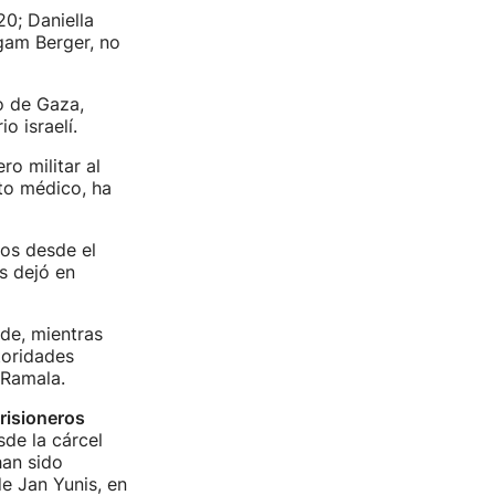
20; Daniella
gam Berger, no
o de Gaza,
o israelí.
ro militar al
nto médico, ha
nos desde el
s dejó en
rde, mientras
toridades
 Ramala.
risioneros
sde la cárcel
han sido
de Jan Yunis, en