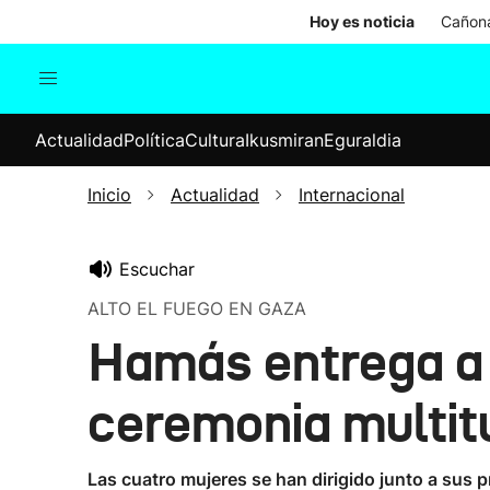
Hoy es noticia
Cañona
Actualidad
Política
Cul
Actualidad
Política
Cultura
Ikusmiran
Eguraldia
Sociedad
Elecciones
Economía
Inicio
Actualidad
Internacional
Internacional
Escuchar
ALTO EL FUEGO EN GAZA
Hamás entrega a l
ceremonia multit
Las cuatro mujeres se han dirigido junto a sus pro