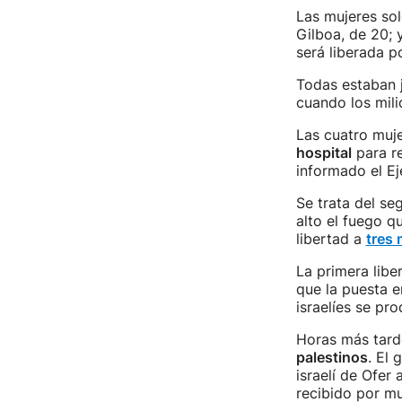
Las mujeres sol
Gilboa, de 20; 
será liberada p
Todas estaban j
cuando los mili
Las cuatro muje
hospital
para re
informado el Ejé
Se trata del se
alto el fuego 
libertad a
tres 
La primera libe
que la puesta e
israelíes se pr
Horas más tarde
palestinos
. El 
israelí de Ofer
recibido por mu