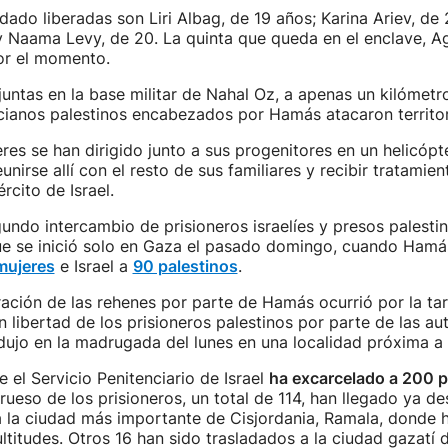
dado liberadas son Liri Albag, de 19 años; Karina Ariev, de 
y Naama Levy, de 20. La quinta que queda en el enclave, A
or el momento.
untas en la base militar de Nahal Oz, a apenas un kilómetr
cianos palestinos encabezados por Hamás atacaron territori
res se han dirigido junto a sus progenitores en un helicópte
unirse allí con el resto de sus familiares y recibir tratamie
rcito de Israel.
gundo intercambio de prisioneros israelíes y presos palesti
que se inició solo en Gaza el pasado domingo, cuando Hamá
mujeres
e Israel a
90 palestinos
.
ración de las rehenes por parte de Hamás ocurrió por la ta
n libertad de los prisioneros palestinos por parte de las au
odujo en la madrugada del lunes en una localidad próxima a
 el Servicio Penitenciario de Israel
ha excarcelado a 200 p
grueso de los prisioneros, un total de 114, han llegado ya de
 a la ciudad más importante de Cisjordania, Ramala, donde 
ltitudes. Otros 16 han sido trasladados a la ciudad gazatí 