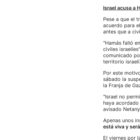
Israel acusa a 
Pese a que el t
acuerdo para el
antes que a civi
"Hamás falló en
civiles israelí
comunicado poc
territorio israelí
Por este motivo
sábado la suspe
la Franja de Ga
"Israel no perm
haya acordado
avisado Netany
Apenas unos ins
está viva y ser
El viernes por 