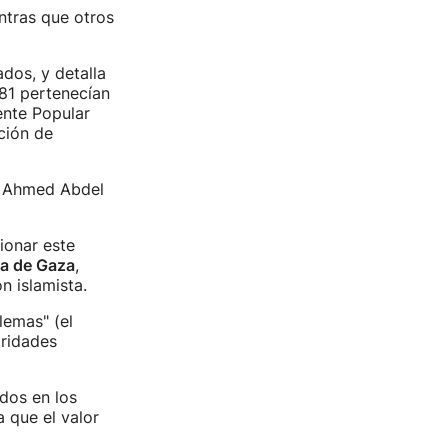
ntras que otros
ados, y detalla
81 pertenecían
ente Popular
ción de
 Ahmed Abdel
ionar este
ja de Gaza
,
n islamista.
lemas" (el
oridades
ados en los
 que el valor