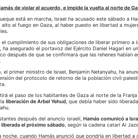
Hamás de violar el acuerdo, e impide la vuelta al norte de G
rueque está en marcha, Israel ha acusado este sábado a Ha
 alto el fuego en Gaza, al haber puesto en libertad a muje
les.
 el cumplimiento de sus obligaciones de liberar primero a 
es", ha asegurado el portavoz del Ejército Daniel Hagari en u
o después de que se confirmara que las rehenes habían e
.
, el primer ministro de Israel, Benjamin Netanyahu, ha anun
nsión del protocolo de retorno de la población civil palest
za.
itirá el paso de los habitantes de Gaza al norte de la Franj
 la
liberación de Arbel Yehud
, que debía haber sido liberada
ahu.
tantes después del anuncio israelí,
Hamás comunicó a Isra
á liberada el próximo sábado
, según la cadena catarí Al Jaz
la noche, cuando Hamás anunció que pondría en libertad a 