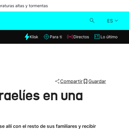
aturas altas y tormentas
ES
dia
Klisk
Para ti
Directos
Lo último
Klisk
Directos
Para ti
Compartir
Guardar
raelíes en una
Lo último
 allí con el resto de sus familiares y recibir