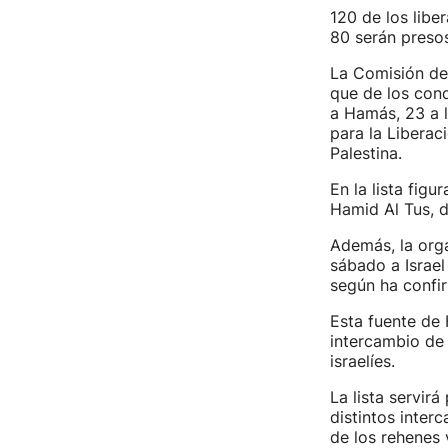
120 de los lib
80 serán preso
La Comisión de 
que de los con
a Hamás, 23 a l
para la Liberac
Palestina.
En la lista figu
Hamid Al Tus, d
Además, la orga
sábado a Israel
según ha confir
Esta fuente de 
intercambio de 
israelíes.
La lista servir
distintos inter
de los rehenes 