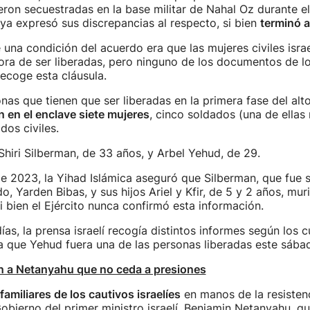
ron secuestradas en la base militar de Nahal Oz durante e
 ya expresó sus discrepancias al respecto, si bien
terminó 
 una condición del acuerdo era que las mujeres civiles israe
hora de ser liberadas, pero ninguno de los documentos de 
ecoge esta cláusula.
nas que tienen que ser liberadas en la primera fase del alt
 en el enclave siete mujeres
, cinco soldados (una de ellas
dos civiles.
 Shiri Silberman, de 33 años, y Arbel Yehud, de 29.
e 2023, la Yihad Islámica aseguró que Silberman, que fue 
o, Yarden Bibas, y sus hijos Ariel y Kfir, de 5 y 2 años, mur
si bien el Ejército nunca confirmó esta información.
ías, la prensa israelí recogía distintos informes según los c
 que Yehud fuera una de las personas liberadas este sába
en a Netanyahu que no ceda a presiones
familiares de los cautivos israelíes
en manos de la resistenc
obierno del primer ministro israelí, Benjamin Netanyahu, qu