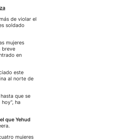
aza
más de violar el
res soldado
las mujeres
n breve
ntrado en
ciado este
ina al norte de
a hasta que se
 hoy", ha
el que Yehud
eera.
cuatro mujeres