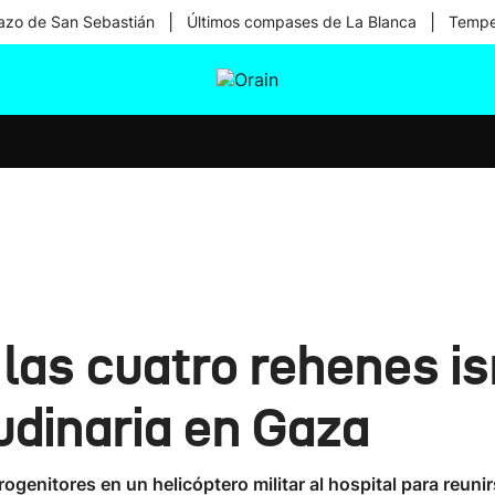
|
|
zo de San Sebastián
Últimos compases de La Blanca
Temper
tura
Ikusmiran
Egural
Salud
Tecnología
as cuatro rehenes is
udinaria en Gaza
genitores en un helicóptero militar al hospital para reunirse