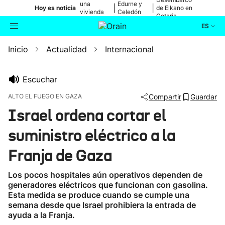
una
Edurne y
|
|
Hoy es noticia
de Elkano en
vivienda
Celedón
Getaria
de Bilbao
Txiki
ES
Inicio
Actualidad
Internacional
Actualidad
Buscador
Política
Escuchar
ALTO EL FUEGO EN GAZA
Compartir
Guardar
Cultura
Israel ordena cortar el
suministro eléctrico a la
Ikusmiran
Franja de Gaza
Eguraldia
Los pocos hospitales aún operativos dependen de
generadores eléctricos que funcionan con gasolina.
Esta medida se produce cuando se cumple una
semana desde que Israel prohibiera la entrada de
ayuda a la Franja.