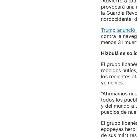
"Advierto a tod
provocará una r
la Guardia Revo
noroccidental 
Trump anunció 
contra la nave
menos 31 muert
Hizbulá se soli
El grupo libané
rebeldes hutíes,
los recientes a
yemeníes.
"Afirmamos nues
todos los puebl
y del mundo a u
pueblos de nues
El grupo libané
epopeyas heroic
de sus mártires