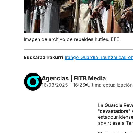
Imagen de archivo de rebeldes hutíes. EFE.
Euskaraz irakurri:
Irango Guardia Iraultzaileak 
Agencias | EITB Media
16/03/2025 - 16:26
Última actualización
La
Guardia Revo
"devastadora"
a
estadounidense
advirtiese a Te