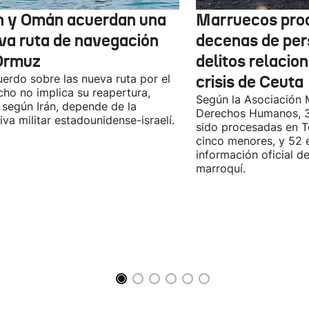
n y Omán acuerdan una
Marruecos pro
va ruta de navegación
decenas de per
Ormuz
delitos relacio
uerdo sobre las nueva ruta por el
crisis de Ceuta
cho no implica su reapertura,
Según la Asociación 
 según Irán, depende de la
Derechos Humanos, 3
iva militar estadounidense-israelí.
sido procesadas en Te
cinco menores, y 52 
información oficial d
marroquí.