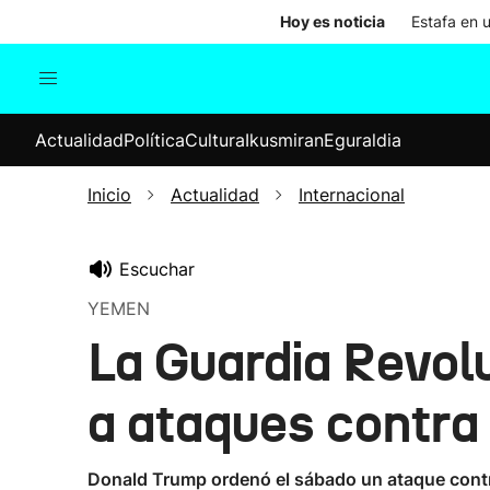
Hoy es noticia
Estafa en 
Actualidad
Política
Cul
Actualidad
Política
Cultura
Ikusmiran
Eguraldia
Sociedad
Elecciones
Economía
Inicio
Actualidad
Internacional
Internacional
Escuchar
YEMEN
La Guardia Revolu
a ataques contra 
Donald Trump ordenó el sábado un ataque contra 