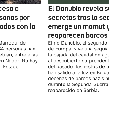
cesa a
El Danubio revela sus
sonas por
secretos tras la sequía:
nados con la
emerge un mamut y
reaparecen barcos nazis
Marroquí de
El río Danubio, el segundo más largo
4 personas han
de Europa, vive una sequía histórica 
tuán, entre ellas
la bajada del caudal de agua ha deja
en Nador. No hay
al descubierto sorprendentes vestigi
el Estado
del pasado: los restos de un mamut
han salido a la luz en Bulgaria y
decenas de barcos nazis hundidos
durante la Segunda Guerra Mundial h
reaparecido en Serbia.