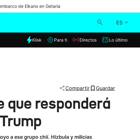
mbarco de Elkano en Getaria
ES
dia
Klisk
Para ti
Directos
Lo último
Klisk
Directos
Para ti
Compartir
Guardar
te que responderá
Lo último
e Trump
o a ese grupo chií. Hizbula y milicias