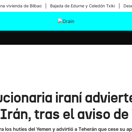
|
|
una vivienda de Bilbao
Bajada de Edurne y Celedón Txiki
Dese
tura
Ikusmiran
Egural
Salud
Tecnología
cionaria iraní advier
Irán, tras el aviso d
los hutíes del Yemen y advirtió a Teherán que cese su apoy