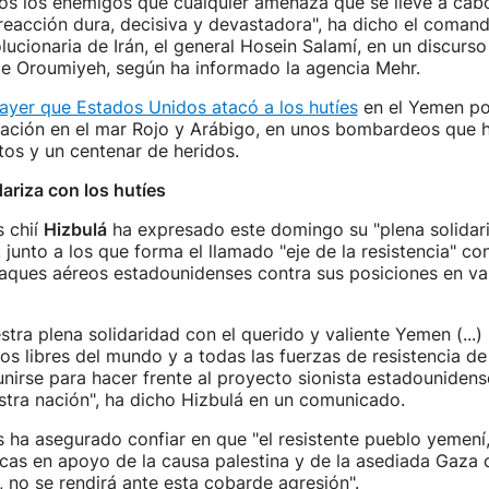
os los enemigos que cualquier amenaza que se lleve a cabo
eacción dura, decisiva y devastadora", ha dicho el comand
lucionaria de Irán, el general Hosein Salamí, en un discurso
de Oroumiyeh, según ha informado la agencia Mehr.
ayer que Estados Unidos atacó a los hutíes
en el Yemen po
gación en el mar Rojo y Arábigo, en unos bombardeos que 
os y un centenar de heridos.
dariza con los hutíes
s chií
Hizbulá
ha expresado este domingo su "plena solidari
 junto a los que forma el llamado "eje de la resistencia" cont
taques aéreos estadounidenses contra sus posiciones en va
tra plena solidaridad con el querido y valiente Yemen (...
os libres del mundo y a todas las fuerzas de resistencia de
nirse para hacer frente al proyecto sionista estadounidens
tra nación", ha dicho Hizbulá en un comunicado.
s ha asegurado confiar en que "el resistente pueblo yemení,
as en apoyo de la causa palestina y de la asediada Gaza 
, no se rendirá ante esta cobarde agresión".