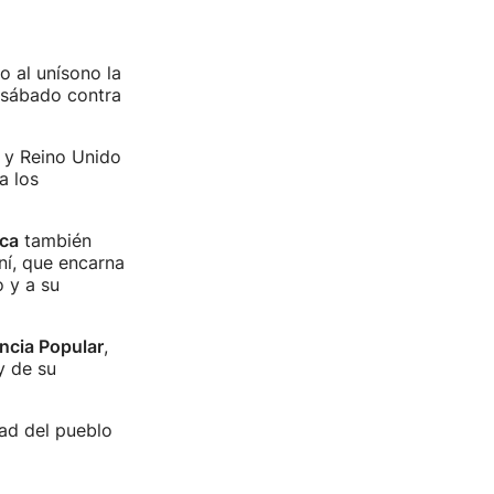
 al unísono la
 sábado contra
 y Reino Unido
a los
ica
también
ní, que encarna
 y a su
ncia Popular
,
y de su
tad del pueblo