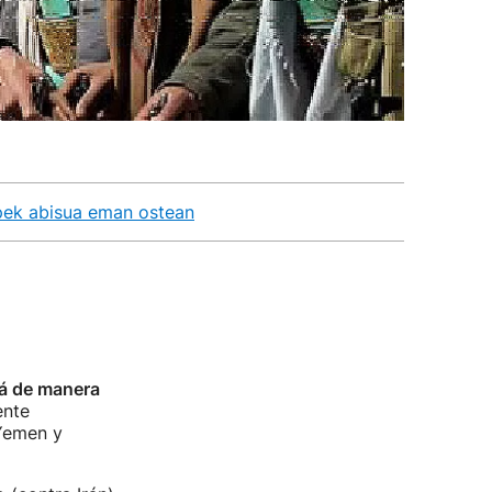
mpek abisua eman ostean
á de manera
ente
 Yemen y