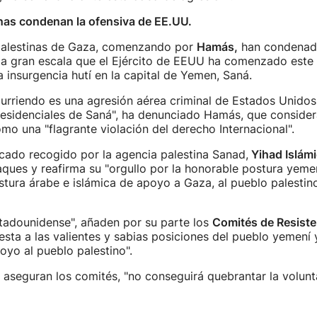
inas condenan la ofensiva de EE.UU.
palestinas de Gaza, comenzando por
Hamás,
han condenado
 a gran escala que el Ejército de EEUU ha comenzado este
a insurgencia hutí en la capital de Yemen, Saná.
urriendo es una agresión aérea criminal de Estados Unidos
residenciales de Saná", ha denunciado Hamás, que consider
 una "flagrante violación del derecho Internacional".
cado recogido por la agencia palestina Sanad,
Yihad Islám
ques y reafirma su "orgullo por la honorable postura yeme
tura árabe e islámica de apoyo a Gaza, al pueblo palestino
tadounidense", añaden por su parte los
Comités de Resiste
esta a las valientes y sabias posiciones del pueblo yemení 
oyo al pueblo palestino".
, aseguran los comités, "no conseguirá quebrantar la volun