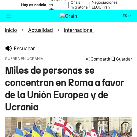
Crisis
Negociaciones
|
|
Hoy es noticia
en
migratoria
EEUU-Irán
Vitoria-
Gasteiz
ES
Inicio
Actualidad
Internacional
Actualidad
Buscador
Política
Escuchar
GUERRA EN UCRANIA
Compartir
Guardar
Cultura
Miles de personas se
concentran en Roma a favor
Ikusmiran
de la Unión Europea y de
Eguraldia
Ucrania