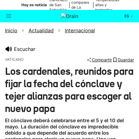
compases
|
|
Hoy es noticia
de San
altas y
de La
Sebastián
tormentas
Blanca
ES
Inicio
Actualidad
Internacional
Actualidad
Buscador
Política
Escuchar
VATICANO
Compartir
Guardar
Cultura
Los cardenales, reunidos para
fijar la fecha del cónclave y
Ikusmiran
tejer alianzas para escoger al
Eguraldia
nuevo papa
El cónclave deberá celebrarse entre el 5 y el 10 del
mayo. La duración del cónclave es impredecible
debido a que depende del acuerdo entre los