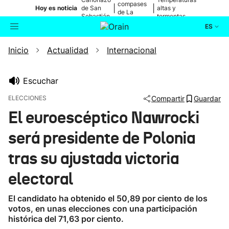
compases
|
|
Hoy es noticia
de San
altas y
de La
Sebastián
tormentas
Blanca
ES
Inicio
Actualidad
Internacional
Actualidad
Buscador
Política
Escuchar
ELECCIONES
Compartir
Guardar
Cultura
El euroescéptico Nawrocki
será presidente de Polonia
Ikusmiran
tras su ajustada victoria
Eguraldia
electoral
El candidato ha obtenido el 50,89 por ciento de los
votos, en unas elecciones con una participación
histórica del 71,63 por ciento.