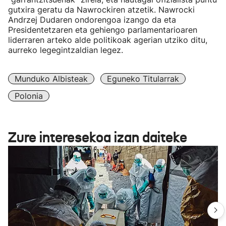
gutxira geratu da Nawrockiren atzetik. Nawrocki
Andrzej Dudaren ondorengoa izango da eta
Presidentetzaren eta gehiengo parlamentarioaren
liderraren arteko alde politikoak agerian utziko ditu,
aurreko legegintzaldian legez.
Munduko Albisteak
Eguneko Titularrak
Polonia
Zure interesekoa izan daiteke