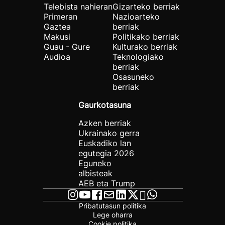
Telebista nahieran
Gizarteko berriak
Primeran
Nazioarteko
Gaztea
berriak
Makusi
Politikako berriak
Guau - Gure
Kulturako berriak
Audioa
Teknologiako
berriak
Osasuneko
berriak
Gaurkotasuna
Azken berriak
Ukrainako gerra
Euskadiko lan
egutegia 2026
Eguneko
albisteak
AEB eta Trump
Pribatutasun politika
Lege oharra
Cookie politika