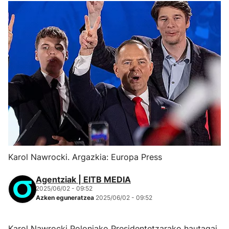
Karol Nawrocki. Argazkia: Europa Press
Agentziak | EITB MEDIA
2025/06/02 - 09:52
Azken eguneratzea
2025/06/02 - 09:52
Karol Nawrocki Poloniako Presidentetzarako hautagai