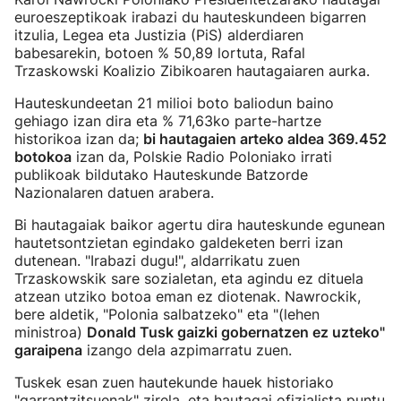
euroeszeptikoak irabazi du hauteskundeen bigarren
itzulia, Legea eta Justizia (PiS) alderdiaren
babesarekin, botoen % 50,89 lortuta, Rafal
Trzaskowski Koalizio Zibikoaren hautagaiaren aurka.
Hauteskundeetan 21 milioi boto baliodun baino
gehiago izan dira eta % 71,63ko parte-hartze
historikoa izan da;
bi hautagaien arteko aldea 369.452
botokoa
izan da, Polskie Radio Poloniako irrati
publikoak bildutako Hauteskunde Batzorde
Nazionalaren datuen arabera.
Bi hautagaiak baikor agertu dira hauteskunde egunean
hautetsontzietan egindako galdeketen berri izan
dutenean. "Irabazi dugu!", aldarrikatu zuen
Trzaskowskik sare sozialetan, eta agindu ez dituela
atzean utziko botoa eman ez diotenak. Nawrockik,
bere aldetik, "Polonia salbatzeko" eta "(lehen
ministroa)
Donald Tusk gaizki gobernatzen ez uzteko"
garaipena
izango dela azpimarratu zuen.
Tuskek esan zuen hautekunde hauek historiako
"garrantzitsuenak" zirela, eta hautagai ofizialista puntu