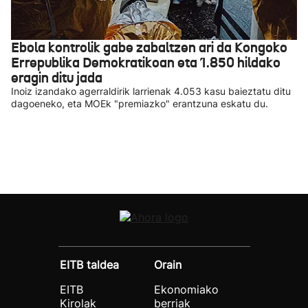
Ebola kontrolik gabe zabaltzen ari da Kongoko
Errepublika Demokratikoan eta 1.850 hildako
eragin ditu jada
Inoiz izandako agerraldirik larrienak 4.053 kasu baieztatu ditu
dagoeneko, eta MOEk "premiazko" erantzuna eskatu du.
EITB taldea
Orain
EITB
Ekonomiako
Kirolak
berriak