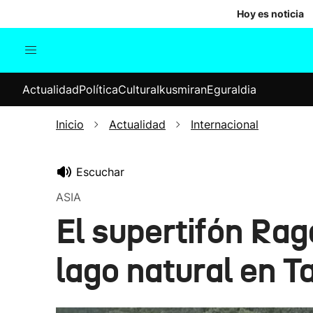
Hoy es noticia
Actualidad
Política
Cul
Actualidad
Política
Cultura
Ikusmiran
Eguraldia
Sociedad
Elecciones
Economía
Inicio
Actualidad
Internacional
Internacional
Escuchar
ASIA
El supertifón Ra
lago natural en T