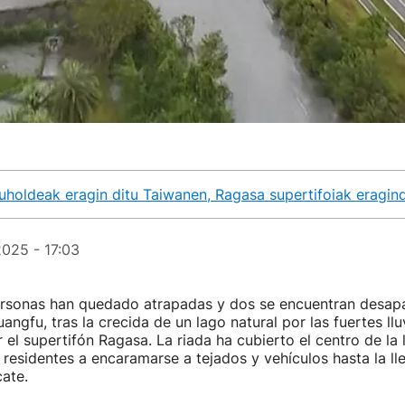
uholdeak eragin ditu Taiwanen, Ragasa supertifoiak eragin
025 - 17:03
rsonas han quedado atrapadas y dos se encuentran desapa
angfu, tras la crecida de un lago natural por las fuertes llu
el supertifón Ragasa. La riada ha cubierto el centro de la 
 residentes a encaramarse a tejados y vehículos hasta la ll
cate.