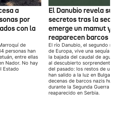
cesa a
El Danubio revela sus
sonas por
secretos tras la sequía:
nados con la
emerge un mamut y
reaparecen barcos nazis
Marroquí de
El río Danubio, el segundo más largo
4 personas han
de Europa, vive una sequía histórica 
tuán, entre ellas
la bajada del caudal de agua ha deja
en Nador. No hay
al descubierto sorprendentes vestigi
el Estado
del pasado: los restos de un mamut
han salido a la luz en Bulgaria y
decenas de barcos nazis hundidos
durante la Segunda Guerra Mundial h
reaparecido en Serbia.