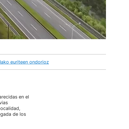
dako euriteen ondorioz
recidas en el
vias
localidad,
egada de los