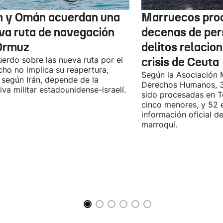
n y Omán acuerdan una
Marruecos pro
va ruta de navegación
decenas de per
Ormuz
delitos relacio
uerdo sobre las nueva ruta por el
crisis de Ceuta
cho no implica su reapertura,
Según la Asociación 
 según Irán, depende de la
Derechos Humanos, 3
iva militar estadounidense-israelí.
sido procesadas en Te
cinco menores, y 52 
información oficial d
marroquí.