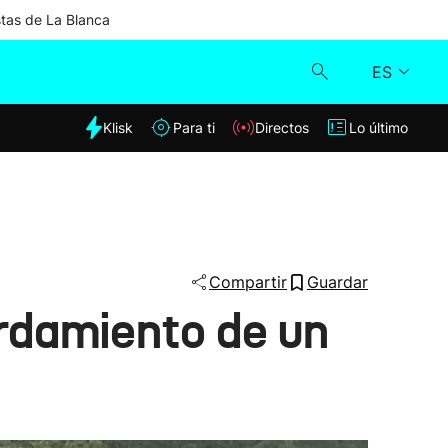
stas de La Blanca
ES
dia
Klisk
Para ti
Directos
Lo último
Klisk
Directos
Para ti
Compartir
Guardar
rdamiento de un
Lo último