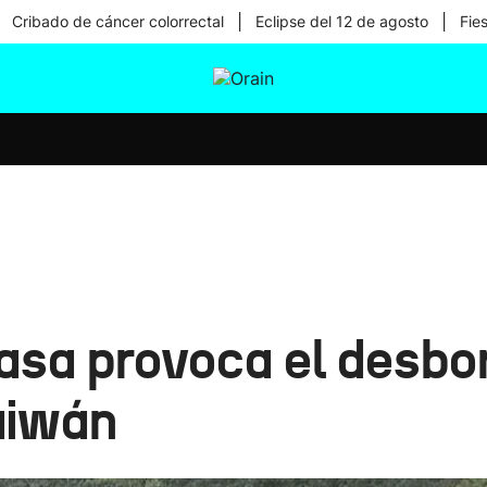
|
|
Cribado de cáncer colorrectal
Eclipse del 12 de agosto
Fie
tura
Ikusmiran
Egural
Salud
Tecnología
gasa provoca el desbo
aiwán