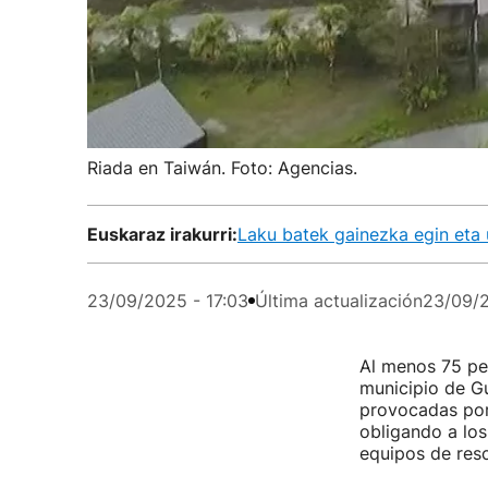
Riada en Taiwán. Foto: Agencias.
Euskaraz irakurri:
Laku batek gainezka egin eta 
23/09/2025 - 17:03
Última actualización
23/09/2
Al menos 75 pe
municipio de Gu
provocadas por 
obligando a los
equipos de res