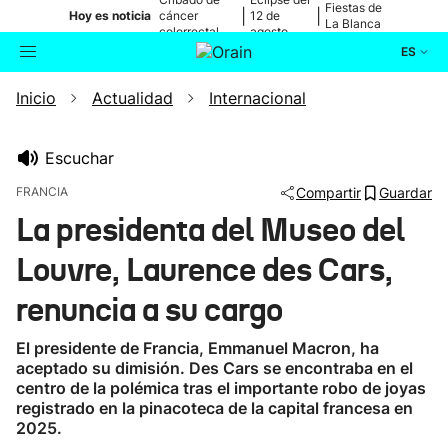
Fiestas de
|
|
Hoy es noticia
cáncer
12 de
La Blanca
colorrectal
agosto
ES
Inicio
Actualidad
Internacional
Actualidad
Buscador
Política
Escuchar
FRANCIA
Compartir
Guardar
Cultura
La presidenta del Museo del
Louvre, Laurence des Cars,
Ikusmiran
renuncia a su cargo
Eguraldia
El presidente de Francia, Emmanuel Macron, ha
aceptado su dimisión. Des Cars se encontraba en el
centro de la polémica tras el importante robo de joyas
registrado en la pinacoteca de la capital francesa en
2025.