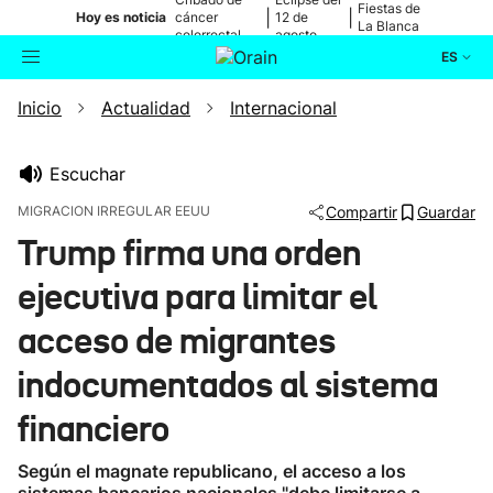
Fiestas de
|
|
Hoy es noticia
cáncer
12 de
La Blanca
colorrectal
agosto
ES
Inicio
Actualidad
Internacional
Actualidad
Buscador
Política
Escuchar
MIGRACION IRREGULAR EEUU
Compartir
Guardar
Cultura
Trump firma una orden
ejecutiva para limitar el
Ikusmiran
acceso de migrantes
Eguraldia
indocumentados al sistema
financiero
Según el magnate republicano, el acceso a los