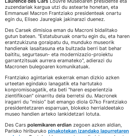
Laurence des Cars
Louvre Museoaren presidente eta
zuzendariak kargua utzi du astearte honetan, eta
Emmanuel Macron Frantziako presidenteak onartu
egin du, Eliseo Jauregiak jakinarazi duenez.
Des Carsek dimisioa eman du Macroni bidalitako
gutun batean. "Estatuburuak onartu egin du, eta haren
erantzukizuna goraipatu du, munduko museorik
handienak lasaitasuna eta bultzada berri bat behar
baititu, segurtasun- eta modernizazio-proiektu
garrantzitsuak aurrera eramateko", adierazi du
Macronen bulegoaren komunikatuak.
Frantziako agintariak eskerrak eman dizkio azken
urteetan egindako lanagatik eta hartutako
konpromisoagatik, eta beti "haren esperientzia
zientifikoan" oinarritu dela berretsi du. Macronek
iragarri du “misio” bat emango diola G7ko Frantziako
presidentetzaren esparruan, blokeko herrialdeetako
museo handien arteko lankidetzari lotuta.
Des Cars
polemikaren erdian
zegoen azken aldian,
Parisko hiriburuko
pinakotekan izandako lapurretaren