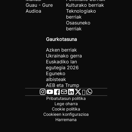
Guau - Gure
Kulturako berriak
Audioa
Teknologiako
berriak
Osasuneko
berriak
Gaurkotasuna
Azken berriak
Ukrainako gerra
Euskadiko lan
egutegia 2026
Eguneko
albisteak
AEB eta Trump
Pribatutasun politika
Lege oharra
Cookie politika
Cookieen konfigurazioa
Harremana