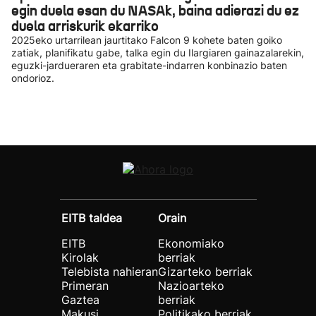
egin duela esan du NASAk, baina adierazi du ez
duela arriskurik ekarriko
2025eko urtarrilean jaurtitako Falcon 9 kohete baten goiko
zatiak, planifikatu gabe, talka egin du Ilargiaren gainazalarekin,
eguzki-jardueraren eta grabitate-indarren konbinazio baten
ondorioz.
EITB taldea
Orain
EITB
Ekonomiako
Kirolak
berriak
Telebista nahieran
Gizarteko berriak
Primeran
Nazioarteko
Gaztea
berriak
Makusi
Politikako berriak