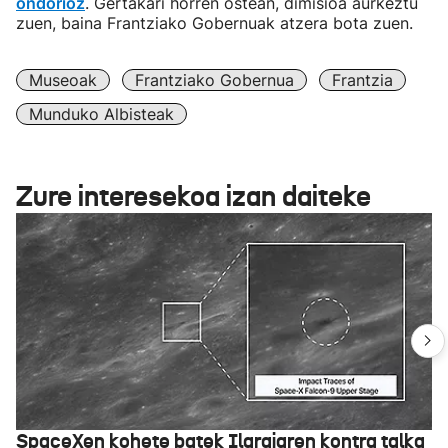
ondorioz
. Gertakari horren ostean, dimisioa aurkeztu
zuen, baina Frantziako Gobernuak atzera bota zuen.
Museoak
Frantziako Gobernua
Frantzia
Munduko Albisteak
Zure interesekoa izan daiteke
SpaceXen kohete batek Ilargiaren kontra talka