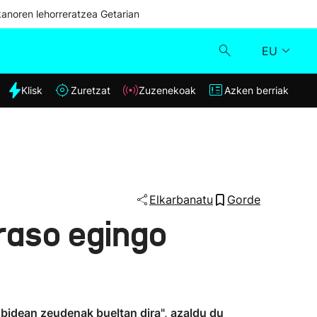
kanoren lehorreratzea Getarian
EU
dia
Klisk
Zuretzat
Zuzenekoak
Azken berriak
Klisk
Zuzenekoak
Zuretzat
Elkarbanatu
Gorde
eraso egingo
Azken berriak
a bidean zeudenak bueltan dira", azaldu du