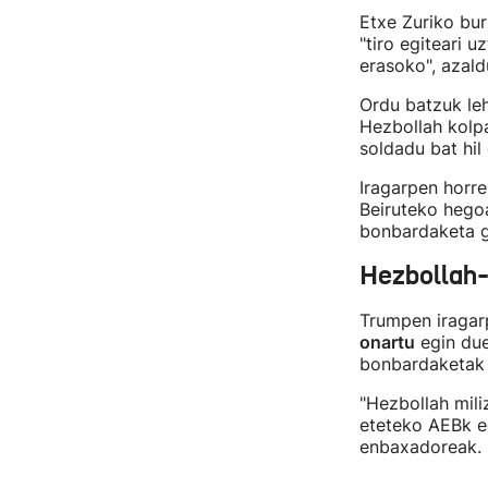
Etxe Zuriko bur
"tiro egiteari u
erasoko", azald
Ordu batzuk le
Hezbollah kolp
soldadu bat hil
Iragarpen horr
Beiruteko hego
bonbardaketa ge
Hezbollah-
Trumpen iragar
onartu
egin due
bonbardaketak 
"Hezbollah mili
eteteko AEBk e
enbaxadoreak.