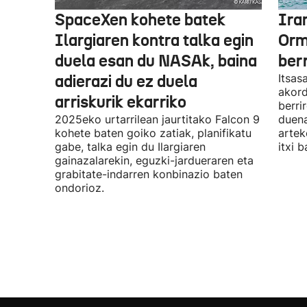
SpaceXen kohete batek
Ira
Ilargiaren kontra talka egin
Orm
duela esan du NASAk, baina
ber
adierazi du ez duela
Itsas
akord
arriskurik ekarriko
berri
2025eko urtarrilean jaurtitako Falcon 9
duena
kohete baten goiko zatiak, planifikatu
artek
gabe, talka egin du Ilargiaren
itxi b
gainazalarekin, eguzki-jardueraren eta
grabitate-indarren konbinazio baten
ondorioz.