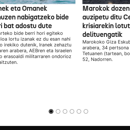
nek eta Omanek
Marokok dozen
uzen nabigatzeko bide
auzipetu ditu 
ri bat adostu dute
krisiarekin lotu
arteko bide berri hori egiteko
delituengatik
ioa lortu izanak ez du esan nahi
Marokoko Giza Eskub
ro irekiko dutenik, Iranek zehaztu
arabera, 34 pertsona 
ren arabera, AEBren eta Israelen
Tetuanen (tartean, bo
o erasoaldi militarraren ondorioz
52, Nadorren.
aitzuten.