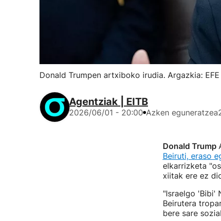
Donald Trumpen artxiboko irudia. Argazkia: EFE
Agentziak | EITB
2026/06/01 - 20:00
Azken eguneratzea
Donald Trump
Beiruti, eraso 
elkarrizketa "o
xiitak ere ez di
"Israelgo 'Bibi
Beirutera tropa
bere sare sozia