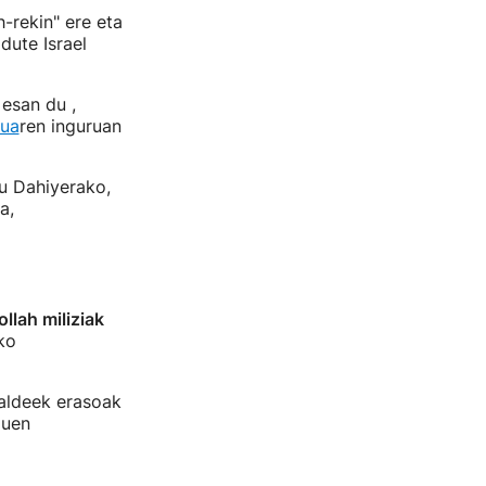
-rekin" ere eta
dute Israel
esan du ,
lua
ren inguruan
u Dahiyerako,
a,
llah miliziak
ko
 aldeek erasoak
duen