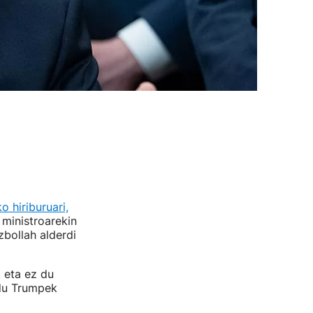
o hiriburuari,
 ministroarekin
zbollah alderdi
, eta ez du
 du Trumpek