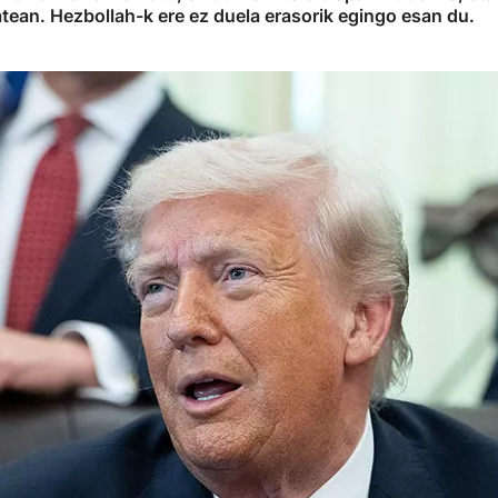
tean. Hezbollah-k ere ez duela erasorik egingo esan du.