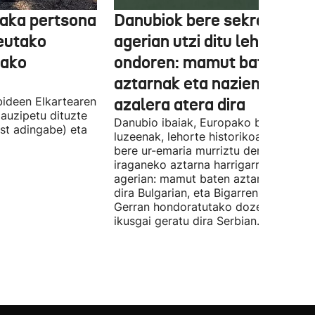
aka pertsona
Danubiok bere sekretuak
Ceutako
agerian utzi ditu lehortear
tako
ondoren: mamut baten
aztarnak eta nazien ontzia
ideen Elkartearen
azalera atera dira
auzipetu dituzte
Danubio ibaiak, Europako bigarren
st adingabe) eta
luzeenak, lehorte historikoa bizi du, e
bere ur-emaria murriztu denez,
iraganeko aztarna harrigarriak utzi di
agerian: mamut baten aztarnak azald
dira Bulgarian, eta Bigarren Mundu
Gerran hondoratutako dozenaka ontz
ikusgai geratu dira Serbian.