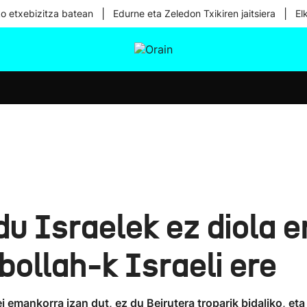
|
|
ko etxebizitza batean
Edurne eta Zeledon Txikiren jaitsiera
El
tura
Ikusmiran
Egural
Osasuna
Teknologia
du Israelek ez diola 
bollah-k Israeli ere
 emankorra izan dut, ez du Beirutera troparik bidaliko, et