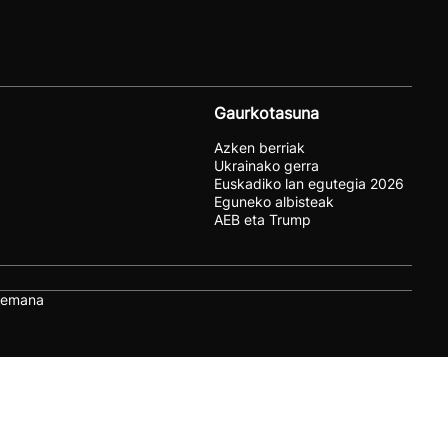
Gaurkotasuna
Azken berriak
Ukrainako gerra
Euskadiko lan egutegia 2026
Eguneko albisteak
AEB eta Trump
remana