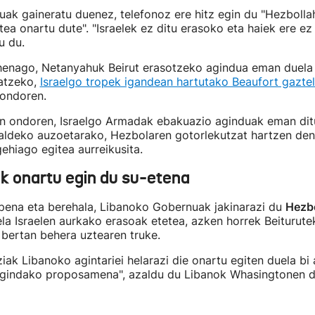
uak gaineratu duenez, telefonoz ere hitz egin du "Hezbollah
ztea onartu dute". "Israelek ez ditu erasoko eta haiek ere ez 
u du.
henago, Netanyahuk Beirut erasotzeko agindua eman duela 
atzeko,
Israelgo tropek igandean hartutako Beaufort gazte
 ondoren.
en ondoren, Israelgo Armadak ebakuazio aginduak eman dit
aldeko auzoetarako, Hezbolaren gotorlekutzat hartzen den
hiago egitea aurreikusita.
k onartu egin du su-etena
pena eta berehala, Libanoko Gobernuak jakinarazi du
Hezbo
la Israelen aurkako erasoak etetea, azken horrek Beiturute
bertan behera uztearen truke.
ziak Libanoko agintariei helarazi die onartu egiten duela bi
gindako proposamena", azaldu du Libanok Whasingtonen 