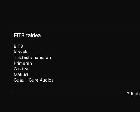
EITB taldea
EITB
Kirolak
Telebista nahieran
Primeran
Gaztea
Makusi
Guau - Gure Audioa
Pribat