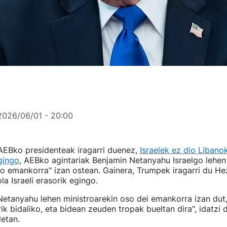
2026/06/01 - 20:00
AEBko presidenteak iragarri duenez,
Israelek ez dio Libanok
egingo
, AEBko agintariak Benjamin Netanyahu Israelgo lehen
so emankorra" izan ostean. Gainera, Trumpek iragarri du He
ola Israeli erasorik egingo.
' Netanyahu lehen ministroarekin oso dei emankorra izan dut
rik bidaliko, eta bidean zeuden tropak bueltan dira", idatzi
letan.