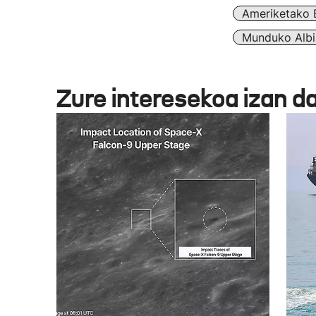
Ameriketako 
Munduko Albi
Zure interesekoa izan d