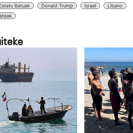
Estatu Batuak
Donald Trump
Israel
Libano
steak
aiteke