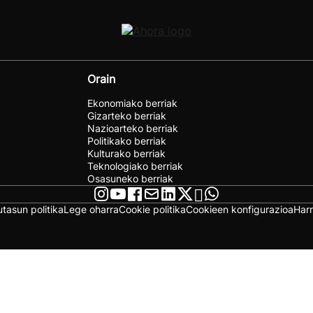
Orain
Ekonomiako berriak
Gizarteko berriak
Nazioarteko berriak
Politikako berriak
Kulturako berriak
Teknologiako berriak
Osasuneko berriak
utasun politika
Lege oharra
Cookie politika
Cookieen konfigurazioa
Har