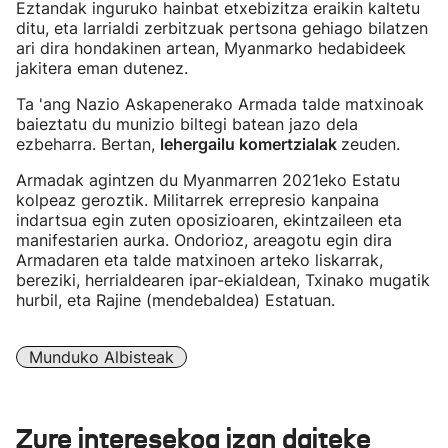
Eztandak inguruko hainbat etxebizitza eraikin kaltetu
ditu, eta larrialdi zerbitzuak pertsona gehiago bilatzen
ari dira hondakinen artean, Myanmarko hedabideek
jakitera eman dutenez.
Ta 'ang Nazio Askapenerako Armada talde matxinoak
baieztatu du munizio biltegi batean jazo dela
ezbeharra. Bertan,
lehergailu komertzialak
zeuden.
Armadak agintzen du Myanmarren 2021eko Estatu
kolpeaz geroztik. Militarrek errepresio kanpaina
indartsua egin zuten oposizioaren, ekintzaileen eta
manifestarien aurka. Ondorioz, areagotu egin dira
Armadaren eta talde matxinoen arteko liskarrak,
bereziki, herrialdearen ipar-ekialdean, Txinako mugatik
hurbil, eta Rajine (mendebaldea) Estatuan.
Munduko Albisteak
Zure interesekoa izan daiteke