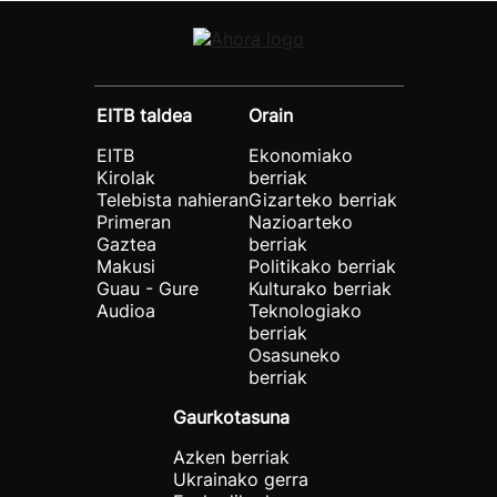
EITB taldea
Orain
EITB
Ekonomiako
Kirolak
berriak
Telebista nahieran
Gizarteko berriak
Primeran
Nazioarteko
Gaztea
berriak
Makusi
Politikako berriak
Guau - Gure
Kulturako berriak
Audioa
Teknologiako
berriak
Osasuneko
berriak
Gaurkotasuna
Azken berriak
Ukrainako gerra