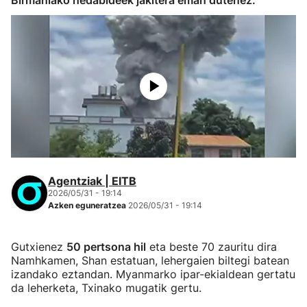
Birmaniako hedabideek jakitera eman dutenez.
Agentziak | EITB
2026/05/31 - 19:14
Azken eguneratzea
2026/05/31 - 19:14
Gutxienez
50 pertsona hil
eta beste 70 zauritu dira
Namhkamen, Shan estatuan, lehergaien biltegi batean
izandako eztandan. Myanmarko ipar-ekialdean gertatu
da leherketa, Txinako mugatik gertu.