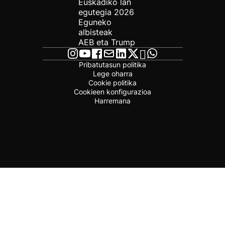
Euskadiko lan
egutegia 2026
Eguneko
albisteak
AEB eta Trump
Pribatutasun politika
Lege oharra
Cookie politika
Cookieen konfigurazioa
Harremana