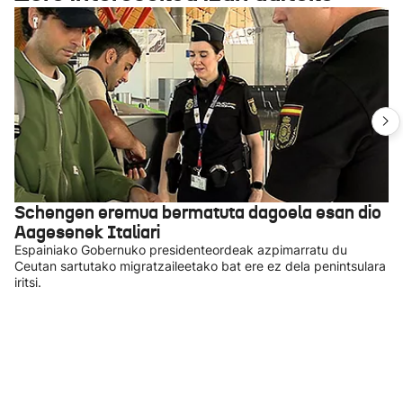
Schengen eremua bermatuta dagoela esan dio
Aagesenek Italiari
Espainiako Gobernuko presidenteordeak azpimarratu du
Ceutan sartutako migratzaileetako bat ere ez dela penintsulara
iritsi.