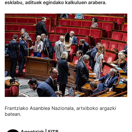
esklabu, adituek egindako kalkuluen arabera.
Frantziako Asanblea Nazionala, artxiboko argazki
batean.
Agentziak | EITB