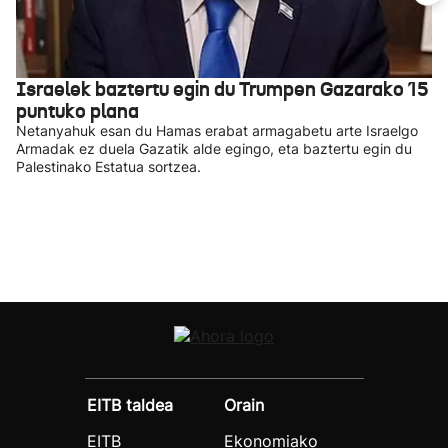
Israelek baztertu egin du Trumpen Gazarako 15
puntuko plana
Netanyahuk esan du Hamas erabat armagabetu arte Israelgo
Armadak ez duela Gazatik alde egingo, eta baztertu egin du
Palestinako Estatua sortzea.
EITB taldea
Orain
EITB
Ekonomiako