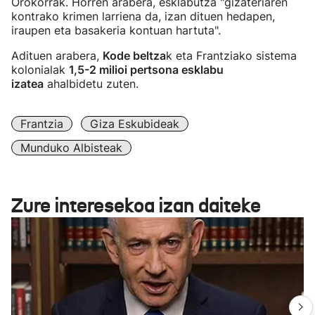
Orokorrak. Horren arabera, esklabutza "gizateriaren
kontrako krimen larriena da, izan dituen hedapen,
iraupen eta basakeria kontuan hartuta".
Adituen arabera,
Kode beltza
k eta Frantziako sistema
kolonialak
1,5-2 milioi pertsona esklabu
izatea
ahalbidetu zuten.
Frantzia
Giza Eskubideak
Munduko Albisteak
Zure interesekoa izan daiteke