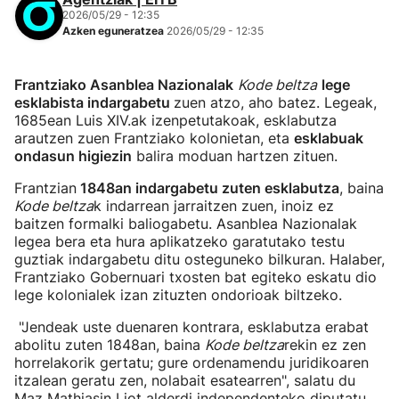
2026/05/29 - 12:35
Azken eguneratzea
2026/05/29 - 12:35
Frantziako Asanblea Nazionalak
Kode beltza
lege
esklabista indargabetu
zuen atzo, aho batez. Legeak,
1685ean Luis XIV.ak izenpetutakoak, esklabutza
arautzen zuen Frantziako kolonietan, eta
esklabuak
ondasun higiezin
balira moduan hartzen zituen.
Frantzian
1848an indargabetu zuten esklabutza
, baina
Kode beltza
k indarrean jarraitzen zuen, inoiz ez
baitzen formalki baliogabetu. Asanblea Nazionalak
legea bera eta hura aplikatzeko garatutako testu
guztiak indargabetu ditu osteguneko bilkuran. Halaber,
Frantziako Gobernuari txosten bat egiteko eskatu dio
lege kolonialek izan zituzten ondorioak biltzeko.
"Jendeak uste duenaren kontrara, esklabutza erabat
abolitu zuten 1848an, baina
Kode beltza
rekin ez zen
horrelakorik gertatu; gure ordenamendu juridikoaren
itzalean geratu zen, nolabait esatearren", salatu du
Maz Mathiasin Liot alderdi independenteko diputatu