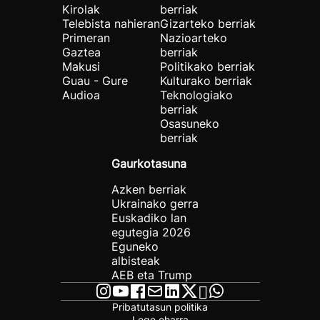
Kirolak
berriak
Telebista nahieran
Gizarteko berriak
Primeran
Nazioarteko
Gaztea
berriak
Makusi
Politikako berriak
Guau - Gure
Kulturako berriak
Audioa
Teknologiako
berriak
Osasuneko
berriak
Gaurkotasuna
Azken berriak
Ukrainako gerra
Euskadiko lan
egutegia 2026
Eguneko
albisteak
AEB eta Trump
Pribatutasun politika
Lege oharra