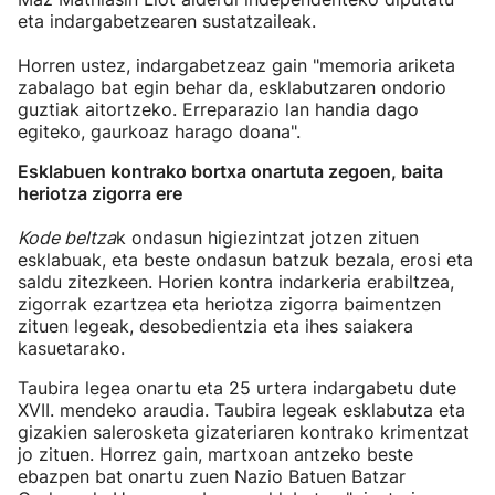
eta indargabetzearen sustatzaileak.
Horren ustez, indargabetzeaz gain "memoria ariketa
zabalago bat egin behar da, esklabutzaren ondorio
guztiak aitortzeko. Erreparazio lan handia dago
egiteko, gaurkoaz harago doana".
Esklabuen kontrako bortxa onartuta zegoen, baita
heriotza zigorra ere
Kode beltza
k ondasun higiezintzat jotzen zituen
esklabuak, eta beste ondasun batzuk bezala, erosi eta
saldu zitezkeen. Horien kontra indarkeria erabiltzea,
zigorrak ezartzea eta heriotza zigorra baimentzen
zituen legeak, desobedientzia eta ihes saiakera
kasuetarako.
Taubira legea onartu eta 25 urtera indargabetu dute
XVII. mendeko araudia. Taubira legeak esklabutza eta
gizakien salerosketa gizateriaren kontrako krimentzat
jo zituen. Horrez gain, martxoan antzeko beste
ebazpen bat onartu zuen Nazio Batuen Batzar