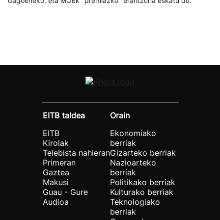
dagoeneko, eta MOEk "premiazko" erantzuna eskatu du.
EITB taldea
Orain
EITB
Ekonomiako
Kirolak
berriak
Telebista nahieran
Gizarteko berriak
Primeran
Nazioarteko
Gaztea
berriak
Makusi
Politikako berriak
Guau - Gure
Kulturako berriak
Audioa
Teknologiako
berriak