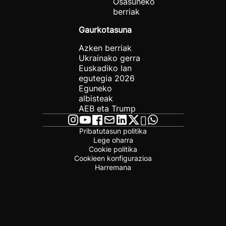
Osasuneko
berriak
Gaurkotasuna
Azken berriak
Ukrainako gerra
Euskadiko lan
egutegia 2026
Eguneko
albisteak
AEB eta Trump
Pribatutasun politika
Lege oharra
Cookie politika
Cookieen konfigurazioa
Harremana