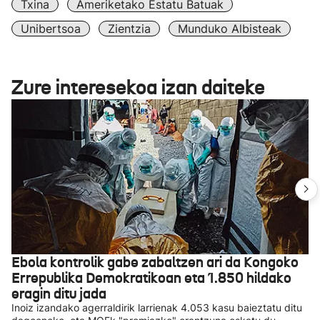
Txina
Ameriketako Estatu Batuak
Unibertsoa
Zientzia
Munduko Albisteak
Zure interesekoa izan daiteke
Ebola kontrolik gabe zabaltzen ari da Kongoko
Errepublika Demokratikoan eta 1.850 hildako
eragin ditu jada
Inoiz izandako agerraldirik larrienak 4.053 kasu baieztatu ditu