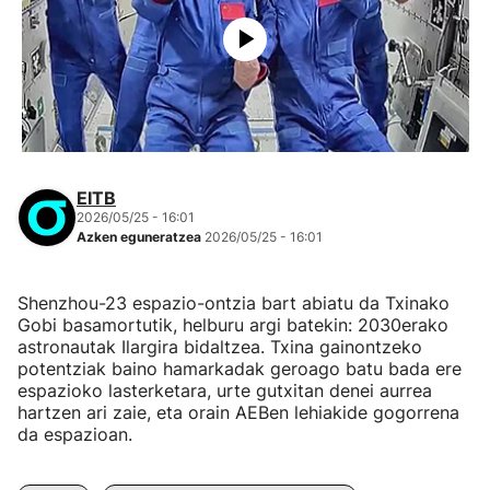
EITB
2026/05/25 - 16:01
Azken eguneratzea
2026/05/25 - 16:01
Shenzhou-23 espazio-ontzia bart abiatu da Txinako
Gobi basamortutik, helburu argi batekin: 2030erako
astronautak Ilargira bidaltzea. Txina gainontzeko
potentziak baino hamarkadak geroago batu bada ere
espazioko lasterketara, urte gutxitan denei aurrea
hartzen ari zaie, eta orain AEBen lehiakide gogorrena
da espazioan.