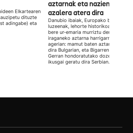
aztarnak eta nazien ontzia
ideen Elkartearen
azalera atera dira
auzipetu dituzte
Danubio ibaiak, Europako bigarren
st adingabe) eta
luzeenak, lehorte historikoa bizi du, e
bere ur-emaria murriztu denez,
iraganeko aztarna harrigarriak utzi di
agerian: mamut baten aztarnak azald
dira Bulgarian, eta Bigarren Mundu
Gerran hondoratutako dozenaka ontz
ikusgai geratu dira Serbian.