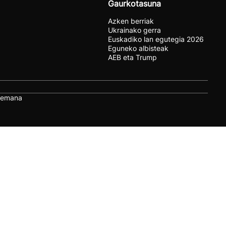
Gaurkotasuna
Azken berriak
Ukrainako gerra
Euskadiko lan egutegia 2026
Eguneko albisteak
AEB eta Trump
remana