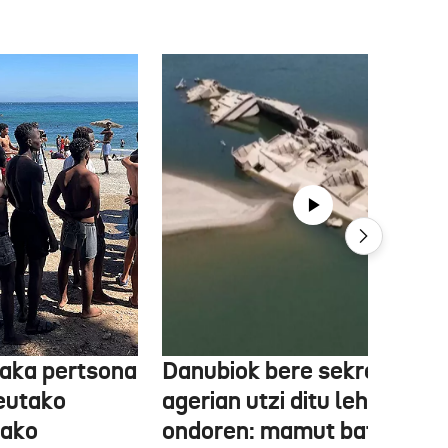
aka pertsona
Danubiok bere sekretuak
Ceutako
agerian utzi ditu lehortear
tako
ondoren: mamut baten