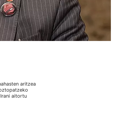
ahasten aritzea
 oztopatzeko
rani aitortu