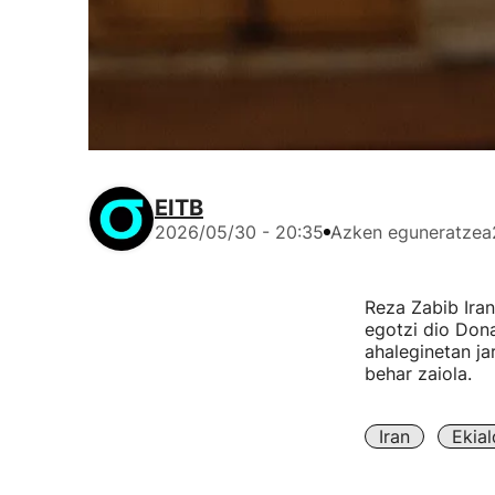
EITB
2026/05/30 - 20:35
Azken eguneratzea
Reza Zabib Ira
egotzi dio Don
ahaleginetan ja
behar zaiola.
Iran
Ekial