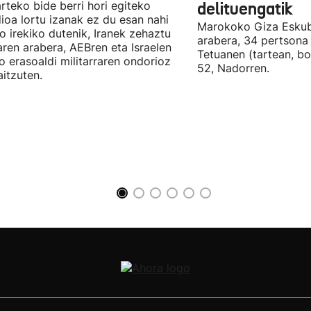
arteko bide berri hori egiteko
delituengatik
ioa lortu izanak ez du esan nahi
Marokoko Giza Eskub
ro irekiko dutenik, Iranek zehaztu
arabera, 34 pertsona 
ren arabera, AEBren eta Israelen
Tetuanen (tartean, bo
o erasoaldi militarraren ondorioz
52, Nadorren.
aitzuten.