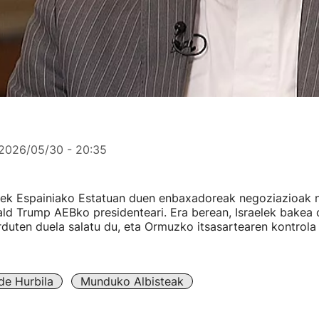
2026/05/30 - 20:35
nek Espainiako Estatuan duen enbaxadoreak negoziazioak n
ald Trump AEBko presidenteari. Era berean, Israelek bakea
rduten duela salatu du, eta Ormuzko itsasartearen kontrola I
de Hurbila
Munduko Albisteak