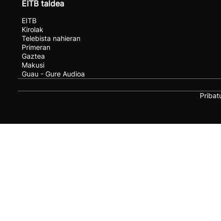
EITB taldea
EITB
Kirolak
Telebista nahieran
Primeran
Gaztea
Makusi
Guau - Gure Audioa
Pribat