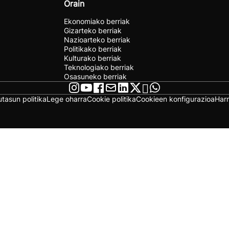
Orain
Ekonomiako berriak
Gizarteko berriak
Nazioarteko berriak
Politikako berriak
Kulturako berriak
Teknologiako berriak
Osasuneko berriak
utasun politika
Lege oharra
Cookie politika
Cookieen konfigurazioa
Har