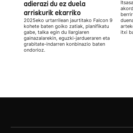
adierazi du ez duela
Itsas
akord
arriskurik ekarriko
berri
2025eko urtarrilean jaurtitako Falcon 9
duena
kohete baten goiko zatiak, planifikatu
artek
gabe, talka egin du Ilargiaren
itxi b
gainazalarekin, eguzki-jardueraren eta
grabitate-indarren konbinazio baten
ondorioz.