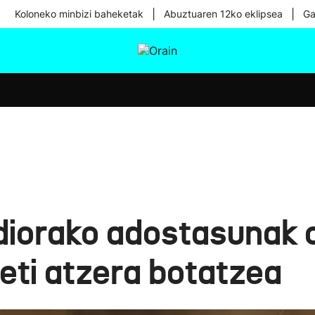
|
|
Koloneko minbizi baheketak
Abuztuaren 12ko eklipsea
Ga
tura
Ikusmiran
Egural
Osasuna
Teknologia
iorako adostasunak o
beti atzera botatzea