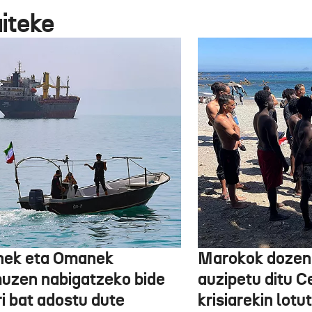
aiteke
nek eta Omanek
Marokok dozen
uzen nabigatzeko bide
auzipetu ditu 
ri bat adostu dute
krisiarekin lotu