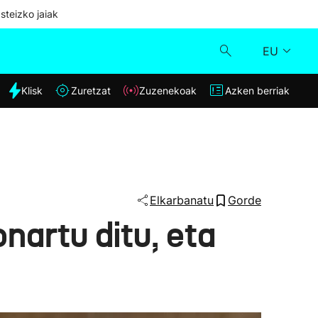
steizko jaiak
EU
dia
Klisk
Zuretzat
Zuzenekoak
Azken berriak
Klisk
Zuzenekoak
Zuretzat
Elkarbanatu
Gorde
nartu ditu, eta
Azken berriak