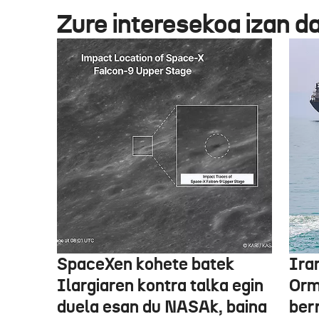
Zure interesekoa izan d
SpaceXen kohete batek
Ira
Ilargiaren kontra talka egin
Orm
duela esan du NASAk, baina
ber