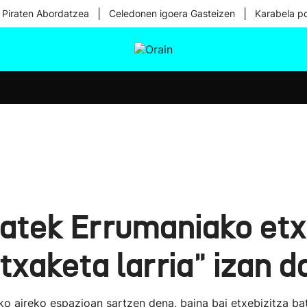
|
|
 Piraten Abordatzea
Celedonen igoera Gasteizen
Karabela p
tura
Ikusmiran
Egural
Osasuna
Teknologia
atek Errumaniako etxe
rtxaketa larria" izan 
ko aireko espazioan sartzen dena, baina bai etxebizitza bat