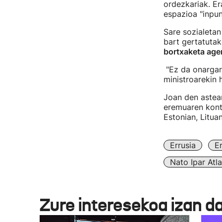
ordezkariak. Er
espazioa "inpun
Sare sozialeta
bart gertatuta
bortxaketa ager
"Ez da onargarr
ministroarekin 
Joan den astea
eremuaren kontr
Estonian, Litua
Errusia
E
Nato Ipar Atl
Zure interesekoa izan d