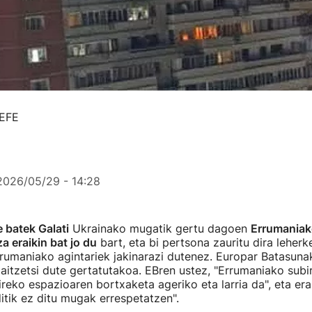
 EFE
2026/05/29 - 14:28
 batek Galati
Ukrainako mugatik gertu dagoen
Errumaniak
za eraikin bat jo du
bart, eta bi pertsona zauritu dira leherk
rumaniako agintariek jakinarazi dutenez. Europar Batasuna
itzetsi dute gertatutakoa. EBren ustez, "Errumaniako subi
reko espazioaren bortxaketa ageriko eta larria da", eta era
itik ez ditu mugak errespetatzen".