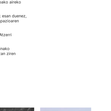
pako aireko
k esan duenez,
spazioaren
Atzerri
inako
an ziren