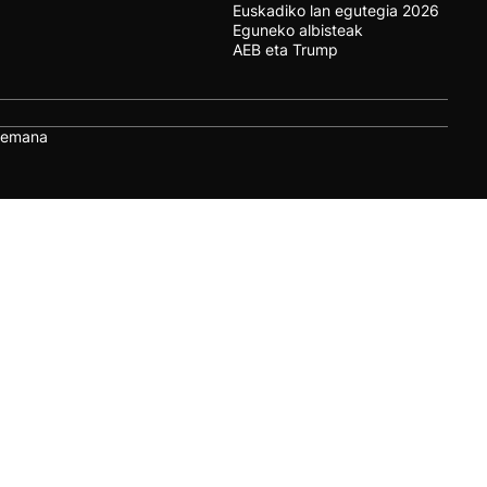
Euskadiko lan egutegia 2026
Eguneko albisteak
AEB eta Trump
remana