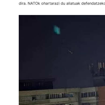
dira. NATOk ohartarazi du aliatuak defendatzeko