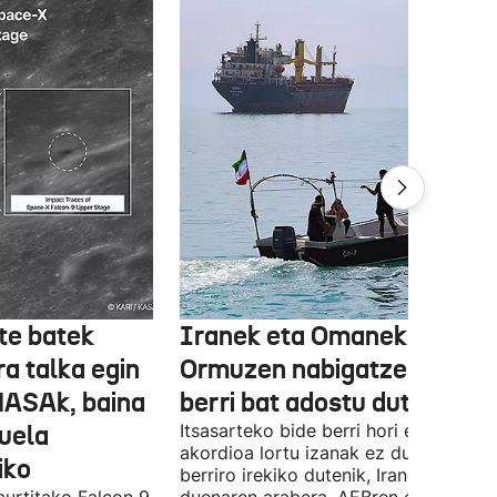
te batek
Iranek eta Omanek
ra talka egin
Ormuzen nabigatzeko bide
NASAk, baina
berri bat adostu dute
duela
Itsasarteko bide berri hori egiteko
akordioa lortu izanak ez du esan nahi
iko
berriro irekiko dutenik, Iranek zehazt