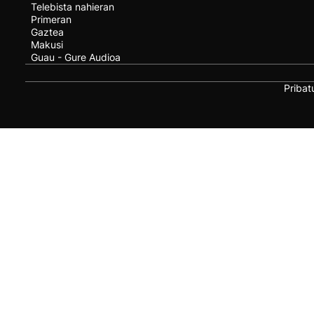
Telebista nahieran
Primeran
Gaztea
Makusi
Guau - Gure Audioa
Pribat