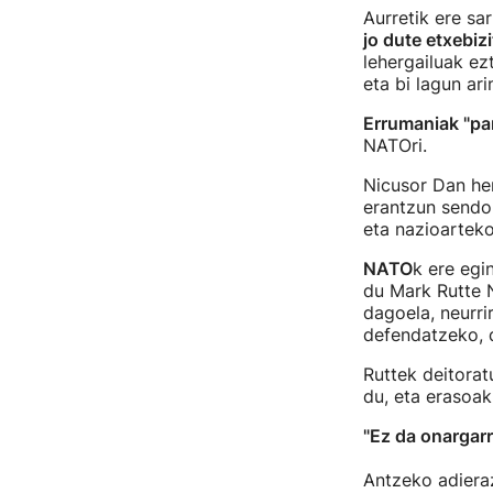
Aurretik ere sa
jo dute etxebizi
lehergailuak ez
eta bi lagun ari
Errumaniak "par
NATOri.
Nicusor Dan her
erantzun sendo,
eta nazioarteko
NATO
k ere egi
du Mark Rutte N
dagoela, neurri
defendatzeko, d
Ruttek deitorat
du, eta erasoa
"Ez da onargarr
Antzeko adieraz