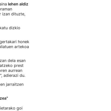
aina
lehen aldiz
zeraman
 izan dituzte,
katu dizkio
 gertakari honek
liatuen artekoa
izan dela esan
datzeko prest
oren aurrean
, adierazi du.
en jarraitzen
tzea"
ietarako goi