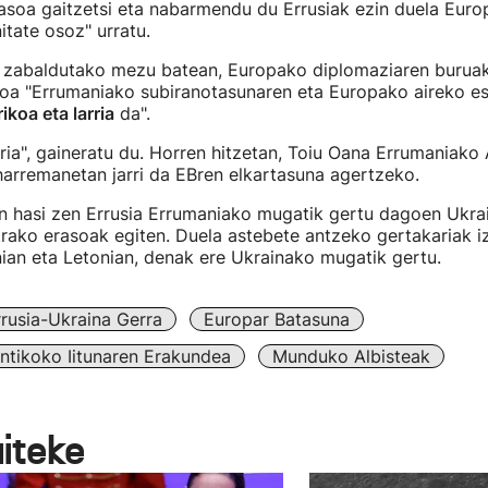
asoa gaitzetsi eta nabarmendu du Errusiak ezin duela Euro
itate osoz" urratu.
n zabaldutako mezu batean, Europako diplomaziaren burua
koa "Errumaniako subiranotasunaren eta Europako aireko e
ikoa eta larria
da".
ia", gaineratu du. Horren hitzetan, Toiu Oana Errumaniako 
harremanetan jarri da EBren elkartasuna agertzeko.
n hasi zen Errusia Errumaniako mugatik gertu dagoen Ukra
ako erasoak egiten. Duela astebete antzeko gertakariak iz
nian eta Letonian, denak ere Ukrainako mugatik gertu.
rrusia-Ukraina Gerra
Europar Batasuna
antikoko Iitunaren Erakundea
Munduko Albisteak
aiteke