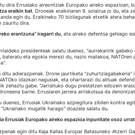
rtu dira Errusiako aireontziak Europako aireko espazioan, b
tza eraikin bat
. Droneak eraikinaren 9. solairua jo du, eta 
tanda egin du. Eraikineko 70 bizilagunak etxetik atera behar
n zauritu dira.
eko erantzuna" iragarri du
, eta aireko defentsa gehiago es
rialdeko presidenteak salatu duenez, "aurrekaririk gabeko
 bateratu eta egokia merezi du, nazio mailakoa, NATOren a
a".
n ditu adierazpenak. Drone jaurtiketa "zuhurtziagabekeria" 
ATOko idazkari nagusiak, eta ohartarazi du alituak defen
rik zehaztu gabe. "Jarraituko dugu prestatzen edozein eras
roneena barne. Errusiaren jarrera arriskutsua da denontzat"
u duenez, Errusiak Ukrainako azpiegitura zibilen kontra egit
k "Ukrainako mugatik harago" doazela salatu du.
ia Errusiak Europako aireko espazioa inpunitate osoz urra
penak egin ditu Kaja Kallas Europar Batasuneko Atzerri Ga