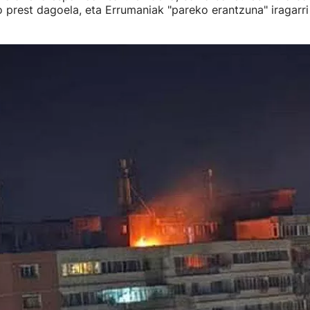
 prest dagoela, eta Errumaniak "pareko erantzuna" iragarri