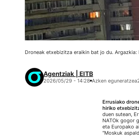
Droneak etxebizitza eraikin bat jo du. Argazkia:
Agentziak | EITB
2026/05/29 - 14:28
Azken eguneratzea
Errusiako drone
hiriko etxebizit
duen sutean, Er
NATOk gogor ga
eta Europako ai
"Moskuk aspald