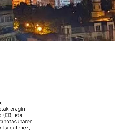
o
etak eragin
k (EB) eta
ranotasunaren
ntsi dutenez,