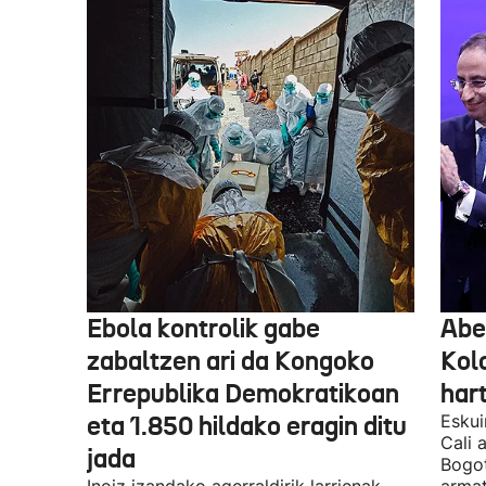
Ebola kontrolik gabe
Abe
zabaltzen ari da Kongoko
Kol
Errepublika Demokratikoan
har
eta 1.850 hildako eragin ditu
Eskui
Cali 
jada
Bogot