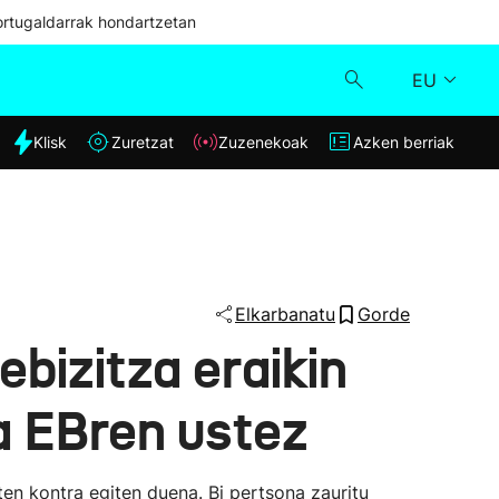
ortugaldarrak hondartzetan
EU
dia
Klisk
Zuretzat
Zuzenekoak
Azken berriak
Klisk
Zuzenekoak
Zuretzat
Elkarbanatu
Gorde
bizitza eraikin
Azken berriak
da EBren ustez
en kontra egiten duena. Bi pertsona zauritu