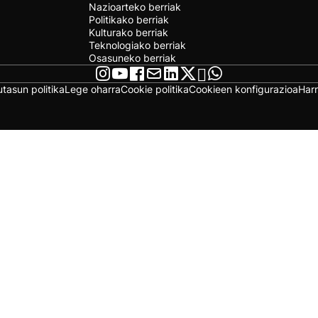
Nazioarteko berriak
Politikako berriak
Kulturako berriak
Teknologiako berriak
Osasuneko berriak
utasun politika
Lege oharra
Cookie politika
Cookieen konfigurazioa
Har