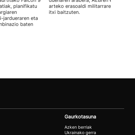
aurtitako Falcon 9
duenaren arabera, AEBren eta Israele
tiak, planifikatu
arteko erasoaldi militarraren ondorio
argiaren
itxi baitzuten.
i-jardueraren eta
onbinazio baten
Gaurkotasuna
Azken berriak
Ukrainako gerra