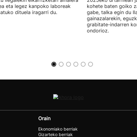
u ilegalekin elkarrizketari amaiera
2025eko urtarrilean j
a eta legez kanpoko laboreak
kohete baten goiko za
atuko dituela iragarri du.
gabe, talka egin du Il
gainazalarekin, eguzk
grabitate-indarren k
ondorioz.
Orain
Ekonomiako berriak
Gizarteko berriak