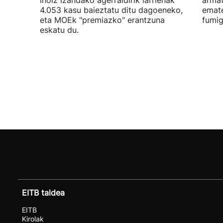
Inoiz izandako agerraldirik larrienak
armat
4.053 kasu baieztatu ditu dagoeneko,
emate
eta MOEk "premiazko" erantzuna
fumig
eskatu du.
EITB taldea
EITB
Kirolak