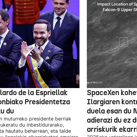
lardo de la Espriellak
SpaceXen kohe
onbiako Presidentetza
Ilargiaren kont
tu du
duela esan du 
n muturreko presidente berriak
adierazi du ez 
aukeratu du inbestidurarako,
arriskurik ekarr
a hautatu beharrean, eta talde