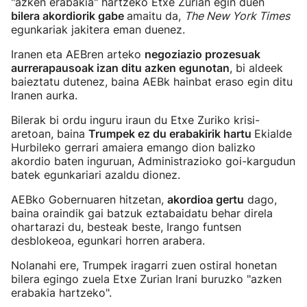
"azken erabakia" hartzeko Etxe Zurian egin duen
bilera akordiorik gabe
amaitu da,
The New York Times
egunkariak jakitera eman duenez.
Iranen eta AEBren arteko
negoziazio prozesuak
aurrerapausoak izan ditu azken egunotan
, bi aldeek
baieztatu dutenez, baina AEBk hainbat eraso egin ditu
Iranen aurka.
Bilerak bi ordu inguru iraun du Etxe Zuriko krisi-
aretoan, baina
Trumpek ez du erabakirik hartu
Ekialde
Hurbileko gerrari amaiera emango dion balizko
akordio baten inguruan, Administrazioko goi-kargudun
batek egunkariari azaldu dionez.
AEBko Gobernuaren hitzetan,
akordioa gertu
dago,
baina oraindik gai batzuk eztabaidatu behar direla
ohartarazi du, besteak beste, Irango funtsen
desblokeoa, egunkari horren arabera.
Nolanahi ere, Trumpek iragarri zuen ostiral honetan
bilera egingo zuela Etxe Zurian Irani buruzko "azken
erabakia hartzeko".