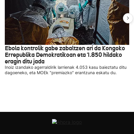
Ebola kontrolik gabe zabaltzen ari da Kongoko
Errepublika Demokratikoan eta 1.850 hildako
eragin ditu jada
Inoiz izandako agerraldirik larrienak 4.053 kasu baieztatu ditu
dagoeneko, eta MOEk "premiazko" erantzuna eskatu du.