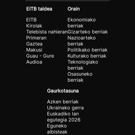
EITB taldea
Orain
EITB
Ekonomiako
Kirolak
berriak
Telebista nahieran
Gizarteko berriak
Primeran
Nazioarteko
Gaztea
berriak
Makusi
Politikako berriak
Guau - Gure
Kulturako berriak
Audioa
Teknologiako
berriak
Osasuneko
berriak
Gaurkotasuna
Azken berriak
Ukrainako gerra
Euskadiko lan
egutegia 2026
Eguneko
albisteak