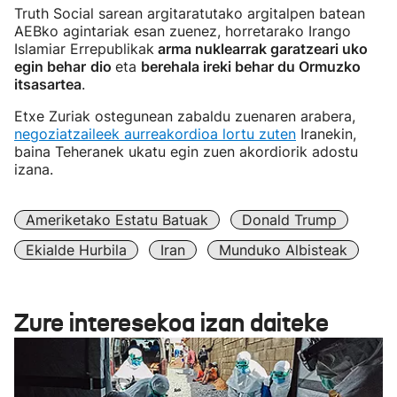
Truth Social sarean argitaratutako argitalpen batean
AEBko agintariak esan zuenez, horretarako Irango
Islamiar Errepublikak
arma nuklearrak garatzeari uko
egin behar
dio
eta
berehala ireki behar du Ormuzko
itsasartea
.
Etxe Zuriak ostegunean zabaldu zuenaren arabera,
negoziatzaileek aurreakordioa lortu zuten
Iranekin,
baina Teheranek ukatu egin zuen akordiorik adostu
izana.
Ameriketako Estatu Batuak
Donald Trump
Ekialde Hurbila
Iran
Munduko Albisteak
Zure interesekoa izan daiteke