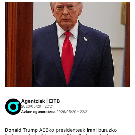
Agentziak | EITB
2026/05/29 - 22:21
Azken eguneratzea
2026/05/29 - 22:21
Donald Trump
AEBko presidenteak
Iran
i buruzko