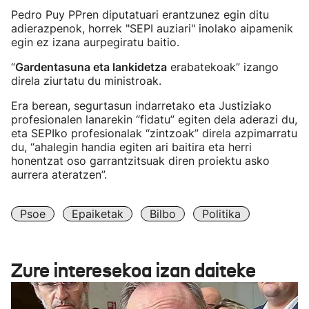
Pedro Puy PPren diputatuari erantzunez egin ditu
adierazpenok, horrek "SEPI auziari" inolako aipamenik
egin ez izana aurpegiratu baitio.
“
Gardentasuna eta lankidetza
erabatekoak” izango
direla ziurtatu du ministroak.
Era berean, segurtasun indarretako eta Justiziako
profesionalen lanarekin “fidatu” egiten dela aderazi du,
eta SEPIko profesionalak “zintzoak” direla azpimarratu
du, “ahalegin handia egiten ari baitira eta herri
honentzat oso garrantzitsuak diren proiektu asko
aurrera ateratzen”.
Psoe
Epaiketak
Bilbo
Politika
Zure interesekoa izan daiteke