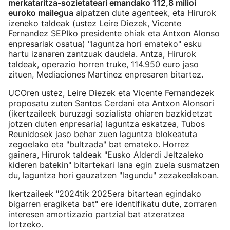
merkataritza-sozietateari emandako 112,8 milioi
euroko mailegua
aipatzen dute agenteek, eta Hirurok
izeneko taldeak (ustez Leire Diezek, Vicente
Fernandez SEPIko presidente ohiak eta Antxon Alonso
enpresariak osatua) "laguntza hori emateko" esku
hartu izanaren zantzuak daudela. Antza, Hirurok
taldeak, operazio horren truke, 114.950 euro jaso
zituen, Mediaciones Martinez enpresaren bitartez.
UCOren ustez, Leire Diezek eta Vicente Fernandezek
proposatu zuten Santos Cerdani eta Antxon Alonsori
(ikertzaileek buruzagi sozialista ohiaren bazkidetzat
jotzen duten enpresaria) laguntza eskatzea, Tubos
Reunidosek jaso behar zuen laguntza blokeatuta
zegoelako eta "bultzada" bat emateko. Horrez
gainera, Hirurok taldeak "Eusko Alderdi Jeltzaleko
kideren batekin" bitartekari lana egin zuela susmatzen
du, laguntza hori gauzatzen "lagundu" zezakeelakoan.
Ikertzaileek "2024tik 2025era bitartean egindako
bigarren eragiketa bat" ere identifikatu dute, zorraren
interesen amortizazio partzial bat atzeratzea
lortzeko.