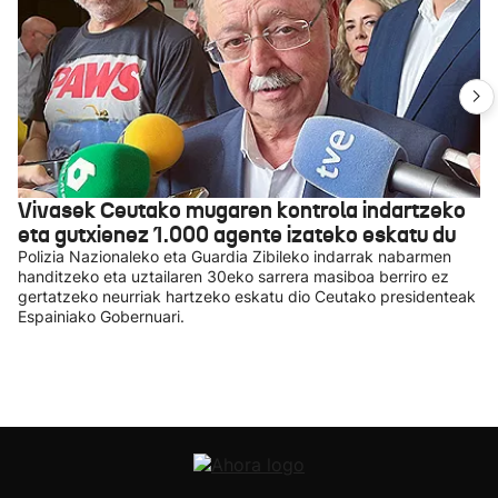
Vivasek Ceutako mugaren kontrola indartzeko
eta gutxienez 1.000 agente izateko eskatu du
Polizia Nazionaleko eta Guardia Zibileko indarrak nabarmen
handitzeko eta uztailaren 30eko sarrera masiboa berriro ez
gertatzeko neurriak hartzeko eskatu dio Ceutako presidenteak
Espainiako Gobernuari.