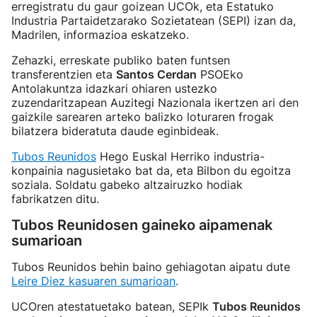
erregistratu du gaur goizean UCOk, eta Estatuko
Industria Partaidetzarako Sozietatean (SEPI) izan da,
Madrilen, informazioa eskatzeko.
Zehazki, erreskate publiko baten funtsen
transferentzien eta
Santos Cerdan
PSOEko
Antolakuntza idazkari ohiaren ustezko
zuzendaritzapean Auzitegi Nazionala ikertzen ari den
gaizkile sarearen arteko balizko loturaren frogak
bilatzera bideratuta daude eginbideak.
Tubos Reunidos
Hego Euskal Herriko industria-
konpainia nagusietako bat da, eta Bilbon du egoitza
soziala. Soldatu gabeko altzairuzko hodiak
fabrikatzen ditu.
Tubos Reunidosen gaineko aipamenak
sumarioan
Tubos Reunidos behin baino gehiagotan aipatu dute
Leire Diez kasuaren sumarioan
.
UCOren atestatuetako batean, SEPIk
Tubos Reunidos