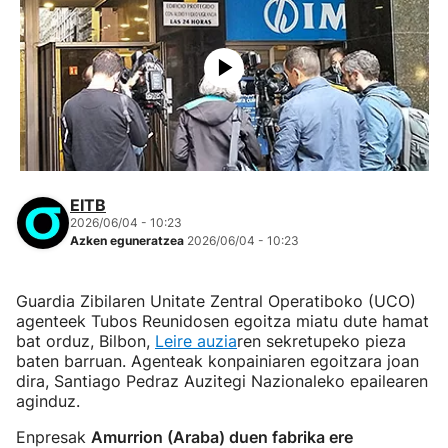
EITB
2026/06/04 - 10:23
Azken eguneratzea
2026/06/04 - 10:23
Guardia Zibilaren Unitate Zentral Operatiboko (UCO)
agenteek Tubos Reunidosen egoitza miatu dute hamat
bat orduz, Bilbon,
Leire auzia
ren sekretupeko pieza
baten barruan. Agenteak konpainiaren egoitzara joan
dira, Santiago Pedraz Auzitegi Nazionaleko epailearen
aginduz.
Enpresak
Amurrion (Araba) duen fabrika ere