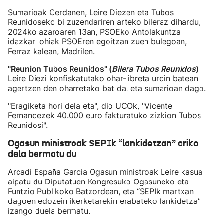
Sumarioak Cerdanen, Leire Diezen eta Tubos
Reunidoseko bi zuzendariren arteko bileraz dihardu,
2024ko azaroaren 13an, PSOEko Antolakuntza
idazkari ohiak PSOEren egoitzan zuen bulegoan,
Ferraz kalean, Madrilen.
"Reunion Tubos Reunidos" (
Bilera Tubos Reunidos
)
Leire Diezi konfiskatutako ohar-libreta urdin batean
agertzen den oharretako bat da, eta sumarioan dago.
"Eragiketa hori dela eta", dio UCOk, "Vicente
Fernandezek 40.000 euro fakturatuko zizkion Tubos
Reunidosi".
Ogasun ministroak SEPIk “lankidetzan” ariko
dela bermatu du
Arcadi España Garcia Ogasun ministroak Leire kasua
aipatu du Diputatuen Kongresuko Ogasuneko eta
Funtzio Publikoko Batzordean, eta “SEPIk martxan
dagoen edozein ikerketarekin erabateko lankidetza”
izango duela bermatu.