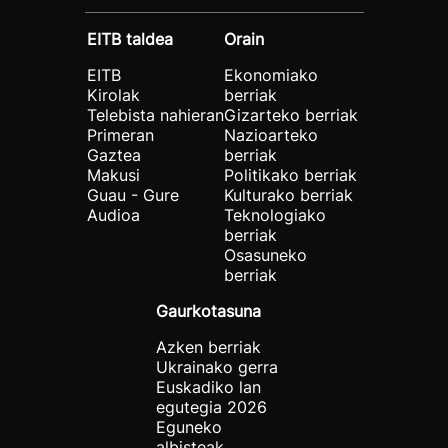
EITB taldea
Orain
EITB
Ekonomiako
Kirolak
berriak
Telebista nahieran
Gizarteko berriak
Primeran
Nazioarteko
Gaztea
berriak
Makusi
Politikako berriak
Guau - Gure
Kulturako berriak
Audioa
Teknologiako
berriak
Osasuneko
berriak
Gaurkotasuna
Azken berriak
Ukrainako gerra
Euskadiko lan
egutegia 2026
Eguneko
albisteak