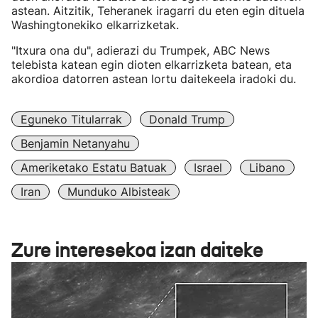
astean. Aitzitik, Teheranek iragarri du eten egin dituela
Washingtonekiko elkarrizketak.
"Itxura ona du", adierazi du Trumpek, ABC News
telebista katean egin dioten elkarrizketa batean, eta
akordioa datorren astean lortu daitekeela iradoki du.
Eguneko Titularrak
Donald Trump
Benjamin Netanyahu
Ameriketako Estatu Batuak
Israel
Libano
Iran
Munduko Albisteak
Zure interesekoa izan daiteke