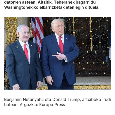
datorren astean. Aitzitik, Teheranek iragarri du
Washingtonekiko elkarrizketak eten egin dituela.
Benjamin Netanyahu eta Donald Trump, artxiboko irudi
batean. Argazkia: Europa Press