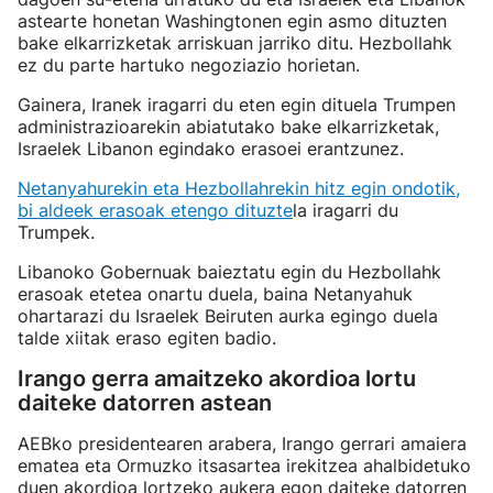
astearte honetan Washingtonen egin asmo dituzten
bake elkarrizketak arriskuan jarriko ditu. Hezbollahk
ez du parte hartuko negoziazio horietan.
Gainera, Iranek iragarri du eten egin dituela Trumpen
administrazioarekin abiatutako bake elkarrizketak,
Israelek Libanon egindako erasoei erantzunez.
Netanyahurekin eta Hezbollahrekin hitz egin ondotik,
bi aldeek erasoak etengo dituzte
la iragarri du
Trumpek.
Libanoko Gobernuak baieztatu egin du Hezbollahk
erasoak etetea onartu duela, baina Netanyahuk
ohartarazi du Israelek Beiruten aurka egingo duela
talde xiitak eraso egiten badio.
Irango gerra amaitzeko akordioa lortu
daiteke datorren astean
AEBko presidentearen arabera, Irango gerrari amaiera
ematea eta Ormuzko itsasartea irekitzea ahalbidetuko
duen akordioa lortzeko aukera egon daiteke datorren