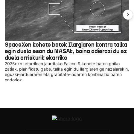
SpaceXen kohete batek Ilargiaren kontra talka
egin duela esan du NASAk, baina adierazi du ez
duela arriskurik ekarriko
2025eko urtarrilean jaurtitako Falcon 9 kohete baten goiko
zatiak, planifikatu gabe, talka egin du Ilargiaren gainazalarekin,
eguzki-jardueraren eta grabitate-indarren konbinazio baten
ondorioz.