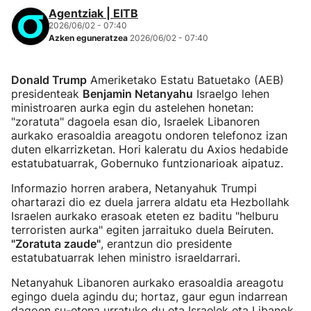
Agentziak | EITB
2026/06/02 - 07:40
Azken eguneratzea
2026/06/02 - 07:40
Donald Trump
Ameriketako Estatu Batuetako (AEB)
presidenteak
Benjamin Netanyahu
Israelgo lehen
ministroaren aurka egin du astelehen honetan:
"zoratuta" dagoela esan dio, Israelek Libanoren
aurkako erasoaldia areagotu ondoren telefonoz izan
duten elkarrizketan. Hori kaleratu du Axios hedabide
estatubatuarrak, Gobernuko funtzionarioak aipatuz.
Informazio horren arabera, Netanyahuk Trumpi
ohartarazi dio ez duela jarrera aldatu eta Hezbollahk
Israelen aurkako erasoak eteten ez baditu "helburu
terroristen aurka" egiten jarraituko duela Beiruten.
"Zoratuta zaude"
, erantzun dio presidente
estatubatuarrak lehen ministro israeldarrari.
Netanyahuk Libanoren aurkako erasoaldia areagotu
egingo duela agindu du; hortaz, gaur egun indarrean
dagoen su-etena urratuko du eta Israelek eta Libanok