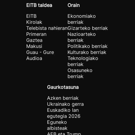
EITB taldea
Orain
EITB
Ekonomiako
Kirolak
berriak
Telebista nahieran
Gizarteko berriak
Primeran
Nazioarteko
Gaztea
berriak
Makusi
Politikako berriak
Guau - Gure
Kulturako berriak
Audioa
Teknologiako
berriak
Osasuneko
berriak
Gaurkotasuna
Azken berriak
Ukrainako gerra
Euskadiko lan
egutegia 2026
Eguneko
albisteak
AEB eta Trump