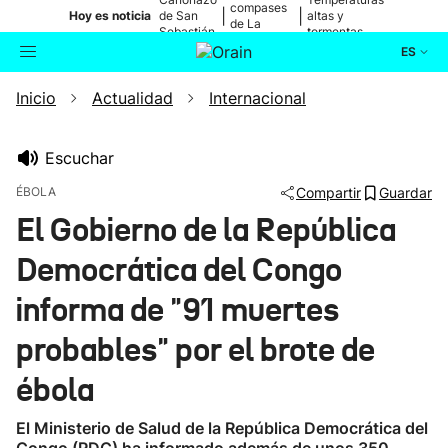
compases
|
|
Hoy es noticia
de San
altas y
de La
Sebastián
tormentas
Blanca
ES
Inicio
Actualidad
Internacional
Actualidad
Buscador
Política
Escuchar
ÉBOLA
Compartir
Guardar
Cultura
El Gobierno de la República
Democrática del Congo
Ikusmiran
informa de "91 muertes
Eguraldia
probables" por el brote de
ébola
El Ministerio de Salud de la República Democrática del