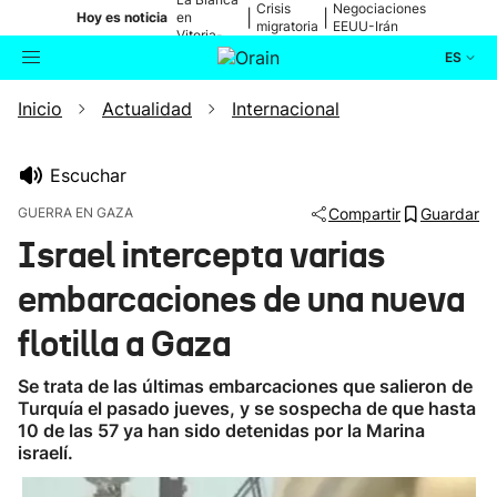
Crisis
Negociaciones
|
|
Hoy es noticia
en
migratoria
EEUU-Irán
Vitoria-
Gasteiz
ES
Inicio
Actualidad
Internacional
Actualidad
Buscador
Política
Escuchar
GUERRA EN GAZA
Compartir
Guardar
Cultura
Israel intercepta varias
embarcaciones de una nueva
Ikusmiran
flotilla a Gaza
Eguraldia
Se trata de las últimas embarcaciones que salieron de
Turquía el pasado jueves, y se sospecha de que hasta
10 de las 57 ya han sido detenidas por la Marina
israelí.