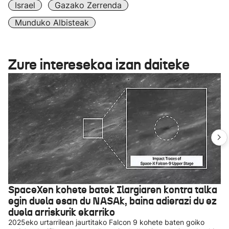
Israel
Gazako Zerrenda
Munduko Albisteak
Zure interesekoa izan daiteke
SpaceXen kohete batek Ilargiaren kontra talka
egin duela esan du NASAk, baina adierazi du ez
duela arriskurik ekarriko
2025eko urtarrilean jaurtitako Falcon 9 kohete baten goiko