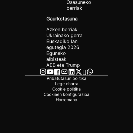
Osasuneko
berriak
Gaurkotasuna
Azken berriak
Ukrainako gerra
Euskadiko lan
egutegia 2026
Eguneko
albisteak
AEB eta Trump
Pribatutasun politika
Lege oharra
Cookie politika
Cookieen konfigurazioa
Harremana