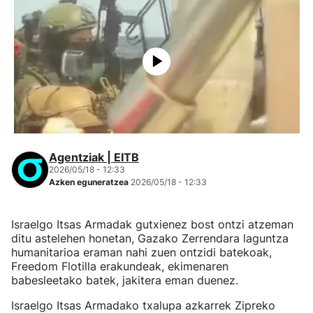
Agentziak | EITB
2026/05/18 - 12:33
Azken eguneratzea
2026/05/18 - 12:33
Israelgo Itsas Armadak gutxienez bost ontzi atzeman
ditu astelehen honetan, Gazako Zerrendara laguntza
humanitarioa eraman nahi zuen ontzidi batekoak,
Freedom Flotilla erakundeak, ekimenaren
babesleetako batek, jakitera eman duenez.
Israelgo Itsas Armadako txalupa azkarrek Zipreko