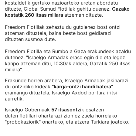
kostaldetik gertuko nazioarteko uretan abordatu
dituzte, Global Sumud Flotillak gehitu duenez.
Gazako
kostatik 260 itsas miliara
atzeman dituzte.
Freedom Flotillak zehaztu du gutxienez bost ontzi
atzeman dituztela, baina beste bost geldiarazi
dituzten susmoa dute.
Freedom Flotilla eta Rumbo a Gaza erakundeek azaldu
dutenez, "Israelgo Armadak eraso egin die eta legez
kanpo atzeman ditu, 10:30ak aldera, Gazatik 250 itsas
miliara".
Erakunde horren arabera, Israelgo Armadak jakinarazi
du ontzidiko kideak
"karga-ontzi handi batera"
eramango
dituztela, Israelgo Axdod portura iritsi
aurretik.
Israelgo Gobernuak
57 itsasontzi
k osatzen
duten flotillari ohartarazi zion ez zuela horrelako
"probokaziorik" onartuko, eta atzera Turkiara joateko.