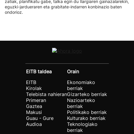
zatiak, planifikatu gabe, talka egin du Ilargiaren gainazalarekin,
eguzki-jardueraren eta grabitate-indarren konbinazio baten
ondorioz.
EITB taldea
Orain
EITB
Ekonomiako
Kirolak
berriak
Telebista nahieran
Gizarteko berriak
Primeran
Nazioarteko
Gaztea
berriak
Makusi
Politikako berriak
Guau - Gure
Kulturako berriak
Audioa
Teknologiako
berriak