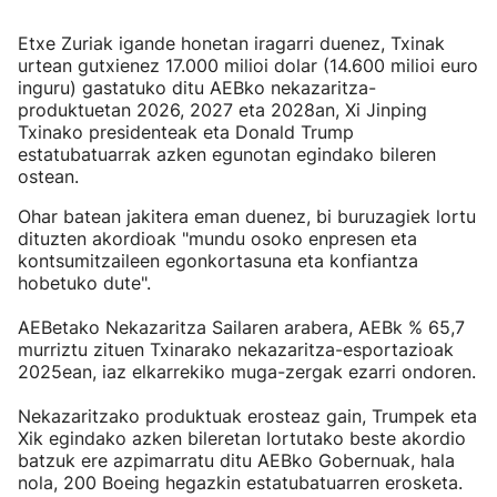
Etxe Zuriak igande honetan iragarri duenez, Txinak
urtean gutxienez 17.000 milioi dolar (14.600 milioi euro
inguru) gastatuko ditu AEBko nekazaritza-
produktuetan 2026, 2027 eta 2028an, Xi Jinping
Txinako presidenteak eta Donald Trump
estatubatuarrak azken egunotan egindako bileren
ostean.
Ohar batean jakitera eman duenez, bi buruzagiek lortu
dituzten akordioak "mundu osoko enpresen eta
kontsumitzaileen egonkortasuna eta konfiantza
hobetuko dute".
AEBetako Nekazaritza Sailaren arabera, AEBk % 65,7
murriztu zituen Txinarako nekazaritza-esportazioak
2025ean, iaz elkarrekiko muga-zergak ezarri ondoren.
Nekazaritzako produktuak erosteaz gain, Trumpek eta
Xik egindako azken bileretan lortutako beste akordio
batzuk ere azpimarratu ditu AEBko Gobernuak, hala
nola, 200 Boeing hegazkin estatubatuarren erosketa.