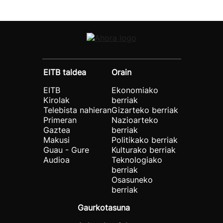
EITB taldea
Orain
EITB
Ekonomiako
Kirolak
berriak
Telebista nahieran
Gizarteko berriak
Primeran
Nazioarteko
Gaztea
berriak
Makusi
Politikako berriak
Guau - Gure
Kulturako berriak
Audioa
Teknologiako
berriak
Osasuneko
berriak
Gaurkotasuna