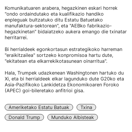
Komunikatuaren arabera, hegazkinen eskari horrek
"ondo ordaindutako eta kualifikazio handiko
enpleguak bultzatuko ditu Estatu Batuetako
manufaktura-sektorean", eta "AEBko fabrikazio-
hegazkinetan" bidaiatzeko aukera emango die txinatar
herritarrei.
Bi herrialdeek egonkortasun estrategikoko harreman
"eraikitzailea" sortzeko konpromisoa hartu dute,
"ekitatean eta elkarrekikotasunean oinarritua".
Hala, Trumpek udazkenean Washingtonen hartuko du
Xi, eta bi herrialdeek elkar lagunduko dute G20ko eta
Asia-Pazifikoko Lankidetza Ekonomikoaren Foroko
(APEC) goi-bileretako anfitrioi gisa.
Ameriketako Estatu Batuak
Txina
Donald Trump
Munduko Albisteak