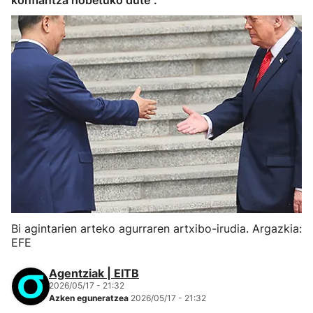
konfiantza hobetuko dute".
Bi agintarien arteko agurraren artxibo-irudia. Argazkia:
EFE
Agentziak | EITB
2026/05/17 - 21:32
Azken eguneratzea
2026/05/17 - 21:32