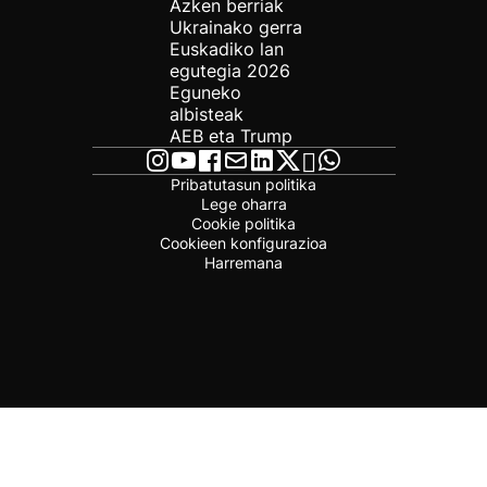
Azken berriak
Ukrainako gerra
Euskadiko lan
egutegia 2026
Eguneko
albisteak
AEB eta Trump
Pribatutasun politika
Lege oharra
Cookie politika
Cookieen konfigurazioa
Harremana