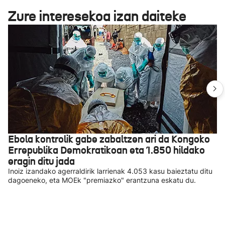
Zure interesekoa izan daiteke
Ebola kontrolik gabe zabaltzen ari da Kongoko
Errepublika Demokratikoan eta 1.850 hildako
eragin ditu jada
Inoiz izandako agerraldirik larrienak 4.053 kasu baieztatu ditu
dagoeneko, eta MOEk "premiazko" erantzuna eskatu du.