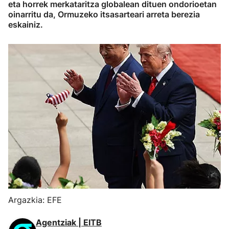
eta horrek merkataritza globalean dituen ondorioetan
oinarritu da, Ormuzeko itsasarteari arreta berezia
eskainiz.
Argazkia: EFE
Agentziak | EITB