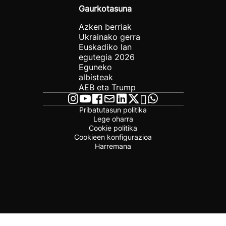
Gaurkotasuna
Azken berriak
Ukrainako gerra
Euskadiko lan
egutegia 2026
Eguneko
albisteak
AEB eta Trump
Pribatutasun politika
Lege oharra
Cookie politika
Cookieen konfigurazioa
Harremana