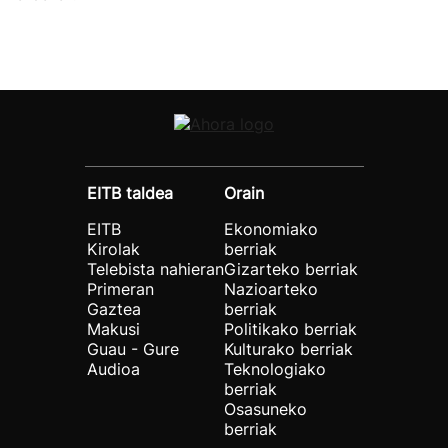
EITB taldea
Orain
EITB
Ekonomiako
Kirolak
berriak
Telebista nahieran
Gizarteko berriak
Primeran
Nazioarteko
Gaztea
berriak
Makusi
Politikako berriak
Guau - Gure
Kulturako berriak
Audioa
Teknologiako
berriak
Osasuneko
berriak