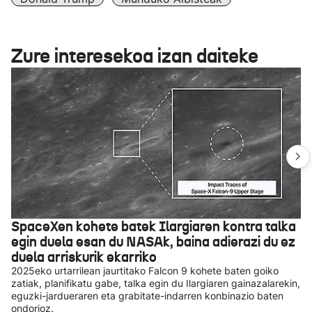
Zure interesekoa izan daiteke
SpaceXen kohete batek Ilargiaren kontra talka
egin duela esan du NASAk, baina adierazi du ez
duela arriskurik ekarriko
2025eko urtarrilean jaurtitako Falcon 9 kohete baten goiko
zatiak, planifikatu gabe, talka egin du Ilargiaren gainazalarekin,
eguzki-jardueraren eta grabitate-indarren konbinazio baten
ondorioz.