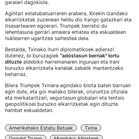
garaiari dagokiola.
Agintari estatubatuarraren arabera, Xirekin izandako
elkarrizketak zuzenean heldu dio Irango gatazkari eta
itsasartearen egoerari. Trumpek berretsi du
lehentasuna gerrari amaiera ematea eta eskualdean
nuklearren ugaritzea saihestea dela.
Bestalde, Txinako iturri diplomatikoek adierazi
dutenez, bi buruzagiek
"adostasun berriak" lortu
dituzte
aldebiko harremanaren inguruan eta Irani
buruzko elkarrizketa kanalak zabalik mantentzeko
beharraz.
Bilera Trumpek Txinara egindako bisita baten barruan
egin dute, eta goi mailako bilerak, oturuntza ofiziala
eta merkataritzari, segurtasun globalari eta tentsio
geopolitikoei buruzko elkarrizketak egin dituzte
hainbat eskualdetan.
Ameriketako Estatu Batuak
Txina
Donald Trump
Munduko Albisteak