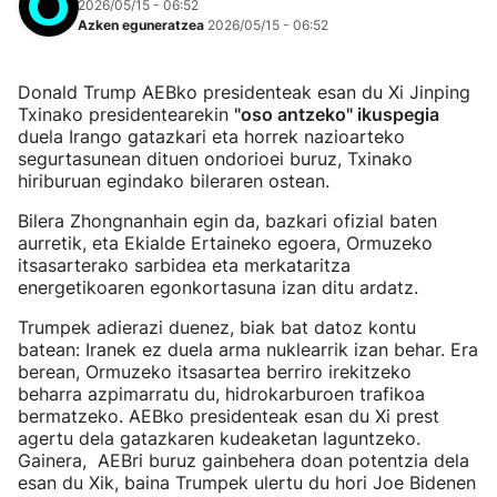
2026/05/15 - 06:52
Azken eguneratzea
2026/05/15 - 06:52
Donald Trump AEBko presidenteak esan du Xi Jinping
Txinako presidentearekin
"oso antzeko" ikuspegia
duela Irango gatazkari eta horrek nazioarteko
segurtasunean dituen ondorioei buruz, Txinako
hiriburuan egindako bileraren ostean.
Bilera Zhongnanhain egin da, bazkari ofizial baten
aurretik, eta Ekialde Ertaineko egoera, Ormuzeko
itsasarterako sarbidea eta merkataritza
energetikoaren egonkortasuna izan ditu ardatz.
Trumpek adierazi duenez, biak bat datoz kontu
batean: Iranek ez duela arma nuklearrik izan behar. Era
berean, Ormuzeko itsasartea berriro irekitzeko
beharra azpimarratu du, hidrokarburoen trafikoa
bermatzeko. AEBko presidenteak esan du Xi prest
agertu dela gatazkaren kudeaketan laguntzeko.
Gainera, AEBri buruz gainbehera doan potentzia dela
esan du Xik, baina Trumpek ulertu du hori Joe Bidenen