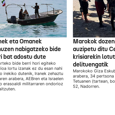
nek eta Omanek
Marokok dozen
uzen nabigatzeko bide
auzipetu ditu 
ri bat adostu dute
krisiarekin lotu
arteko bide berri hori egiteko
delituengatik
ioa lortu izanak ez du esan nahi
Marokoko Giza Eskub
ro irekiko dutenik, Iranek zehaztu
arabera, 34 pertsona 
ren arabera, AEBren eta Israelen
Tetuanen (tartean, bo
o erasoaldi militarraren ondorioz
52, Nadorren.
aitzuten.