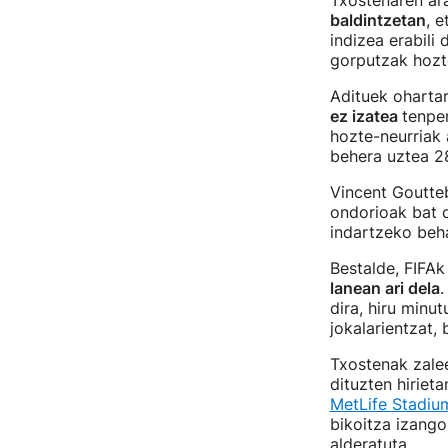
Txostenaren ara
baldintzetan
, 
indizea erabili
gorputzak hozt
Adituek ohartar
ez izatea
tenpe
hozte-neurriak
behera uztea 2
Vincent Goutte
ondorioak bat d
indartzeko beh
Bestalde, FIFAk
lanean ari dela
.
dira, hiru minu
jokalarientzat,
Txostenak zalee
dituzten hiriet
MetLife Stadium
bikoitza izango
alderatuta.