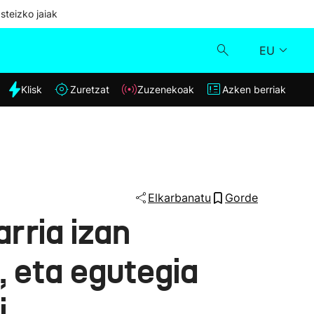
steizko jaiak
EU
dia
Klisk
Zuretzat
Zuzenekoak
Azken berriak
Klisk
Zuzenekoak
Zuretzat
Elkarbanatu
Gorde
rria izan
Azken berriak
, eta egutegia
i