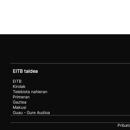
EITB taldea
EITB
Kirolak
Telebista nahieran
Primeran
Gaztea
Makusi
Guau - Gure Audioa
Pribat