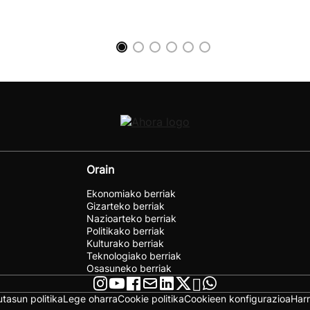
Orain
Ekonomiako berriak
Gizarteko berriak
Nazioarteko berriak
Politikako berriak
Kulturako berriak
Teknologiako berriak
Osasuneko berriak
utasun politika
Lege oharra
Cookie politika
Cookieen konfigurazioa
Har