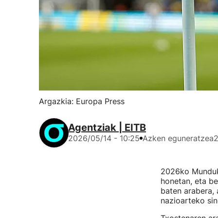
Argazkia: Europa Press
Agentziak | EITB
2026/05/14 - 10:25
Azken eguneratzea
2
2026ko Munduko
honetan, eta be
baten arabera, 
nazioarteko si