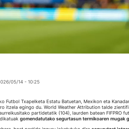
026/05/14 - 10:25
 Futbol Txapelketa Estatu Batuetan, Mexikon eta Kanada
ro itzela egingo du. World Weather Attribution talde zientif
aurreikusitako partidetatik (104), laurden batean FIFPRO fu
ndikatuak
gomendatutako segurtasun termikoaren mugak ga