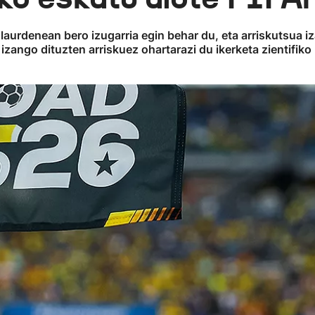
urdenean bero izugarria egin behar du, eta arriskutsua i
izango dituzten arriskuez ohartarazi du ikerketa zientifiko