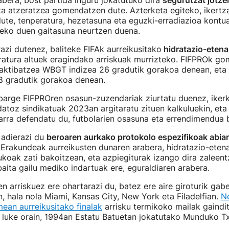
bera, bost partida inguru jokatutuko dira
segurutzat jotze
eta atzeratzea gomendatzen dute. Azterketa egiteko, ikert
 dute, tenperatura, hezetasuna eta eguzki-erradiazioa kontu
eko duen gaitasuna neurtzen duena.
azi dutenez, baliteke FIFAk aurreikusitako
hidratazio-etena
ratura altuek eragindako arriskuak murrizteko. FIFPROk g
 aktibatzea WBGT indizea 26 gradutik gorakoa denean, eta 
8 gradutik gorakoa denean.
barge FIFPROren osasun-zuzendariak ziurtatu duenez, iker
atoz sindikatuak 2023an argitaratu zituen kalkuluekin, eta
arra defendatu du, futbolarien osasuna eta errendimendua 
 adierazi du
beroaren aurkako protokolo espezifikoak abian
 Erakundeak aurreikusten dunaren arabera, hidratazio-eten
tukoak zati bakoitzean, eta azpiegiturak izango dira zaleent
 baita gailu mediko indartuak ere, eguraldiaren arabera.
n arriskuez ere ohartarazi du, batez ere aire giroturik gab
an, hala nola Miami, Kansas City, New York eta Filadelfian.
N
ean aurreikusitako finalak
arrisku termikoko mailak gaindi
 luke orain, 1994an Estatu Batuetan jokatutako Munduko T