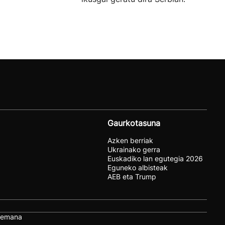
Gaurkotasuna
Azken berriak
Ukrainako gerra
Euskadiko lan egutegia 2026
Eguneko albisteak
AEB eta Trump
remana