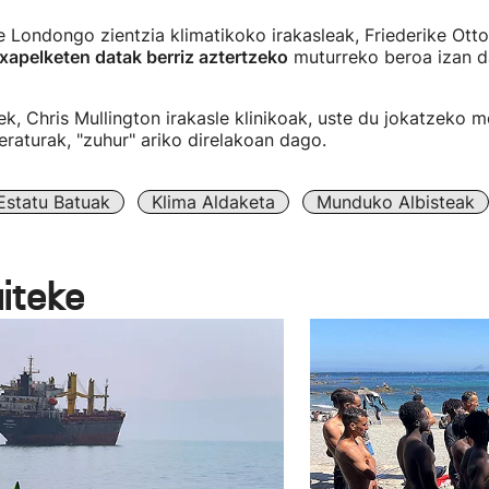
e Londongo zientzia klimatikoko irakasleak, Friederike Otto
apelketen datak berriz aztertzeko
muturreko beroa izan d
ek, Chris Mullington irakasle klinikoak, uste du jokatzeko 
raturak, "zuhur" ariko direlakoan dago.
Estatu Batuak
Klima Aldaketa
Munduko Albisteak
aiteke