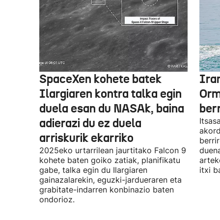
SpaceXen kohete batek
Ira
Ilargiaren kontra talka egin
Orm
duela esan du NASAk, baina
ber
adierazi du ez duela
Itsas
akord
arriskurik ekarriko
berri
2025eko urtarrilean jaurtitako Falcon 9
duena
kohete baten goiko zatiak, planifikatu
artek
gabe, talka egin du Ilargiaren
itxi b
gainazalarekin, eguzki-jardueraren eta
grabitate-indarren konbinazio baten
ondorioz.