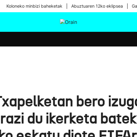
|
|
Koloneko minbizi baheketak
Abuztuaren 12ko eklipsea
Ga
tura
Ikusmiran
Egural
Osasuna
Teknologia
xapelketan bero izuga
razi du ikerketa batek
ko eskatu diote FIFAr