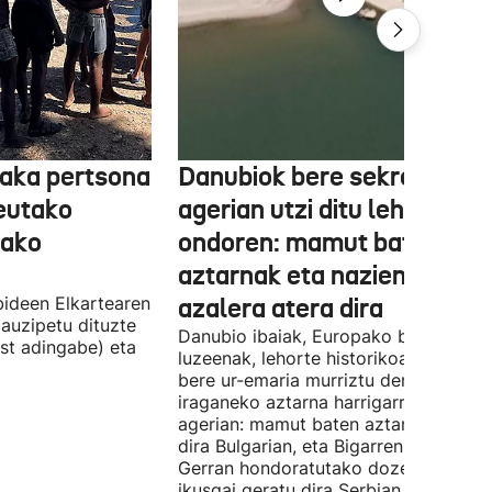
aka pertsona
Danubiok bere sekretuak
Ceutako
agerian utzi ditu lehortear
tako
ondoren: mamut baten
aztarnak eta nazien ontzia
ideen Elkartearen
azalera atera dira
auzipetu dituzte
Danubio ibaiak, Europako bigarren
st adingabe) eta
luzeenak, lehorte historikoa bizi du, e
bere ur-emaria murriztu denez,
iraganeko aztarna harrigarriak utzi di
agerian: mamut baten aztarnak azald
dira Bulgarian, eta Bigarren Mundu
Gerran hondoratutako dozenaka ontz
ikusgai geratu dira Serbian.