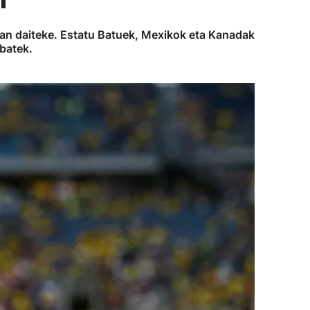
zan daiteke. Estatu Batuek, Mexikok eta Kanadak
 batek.