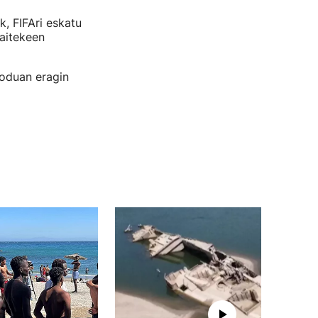
k, FIFAri eskatu
aitekeen
moduan eragin