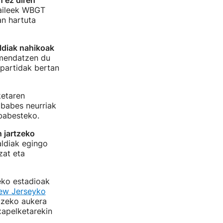
n ez diren
zaileek WBGT
an hartuta
ldiak nahikoak
omendatzen du
partidak bertan
ketaren
 babes neurriak
babesteko.
 jartzeko
aldiak egingo
zat eta
eko estadioak
ew Jerseyko
tzeko aukera
xapelketarekin