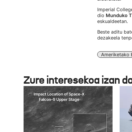
Imperial Colleg
dio
Munduko Tx
eskualdeetan.
Beste aditu bat
dezakeela tenpe
Ameriketako 
Zure interesekoa izan d