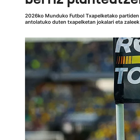
2026ko Munduko Futbol Txapelketako partiden la
antolatuko duten txapelketan jokalari eta zaleek 