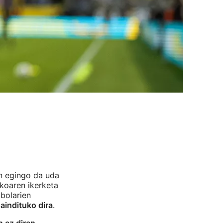
n egingo da uda
ikoaren ikerketa
tbolarien
indituko dira
.