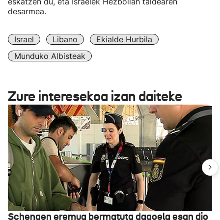
eskatzen du, eta Israelek Hezbollah taldearen
desarmea.
Israel
Libano
Ekialde Hurbila
Munduko Albisteak
Zure interesekoa izan daiteke
Schengen eremua bermatuta dagoela esan dio