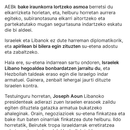
AEBk
bake iraunkorra lortzeko asmoa
berretsi du
elkarrizketa horietan, eta, helburu horretan aurrera
egiteko, subiranotasuna elkarri aitortzeko eta
partekatutako mugan segurtasuna indartzeko eskatu
die bi aldeei.
Israelek eta Libanok ez dute harreman diplomatikorik,
eta
apirilean bi bilera egin zituzten
su-etena adostu
eta zabaltzeko.
Hala ere, su-etena indarrean sartu ondoren,
Israelek
Libano hegoaldea bonbardatzen jarraitu du
, eta
Hezbollah taldeak eraso egin die Israelgo indar
armatuei. Gainera, zenbait lehergai jaurti dituzte
Israelen kontra.
Testuinguru horretan,
Joseph Aoun
Libanoko
presidenteak adierazi zuen Israelen erasoek zaildu
egiten dituztela gatazka armatua bukatzeko
ahaleginak. Orain, negoziazioek su-etena finkatzea eta
bake itun baten oinarriak finkatzea dute helburu. Ildo
horretatik, Beirutek tropa israeldarrak erretiratzea