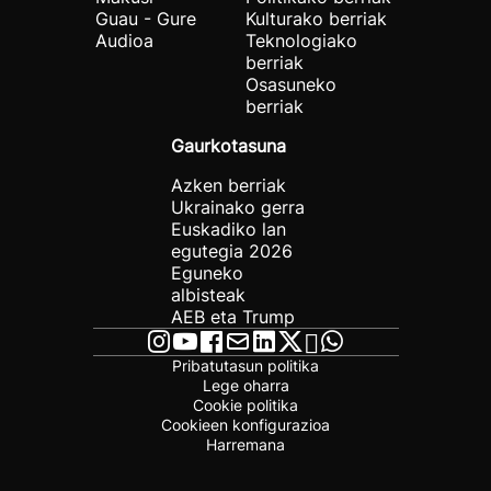
Guau - Gure
Kulturako berriak
Audioa
Teknologiako
berriak
Osasuneko
berriak
Gaurkotasuna
Azken berriak
Ukrainako gerra
Euskadiko lan
egutegia 2026
Eguneko
albisteak
AEB eta Trump
Pribatutasun politika
Lege oharra
Cookie politika
Cookieen konfigurazioa
Harremana