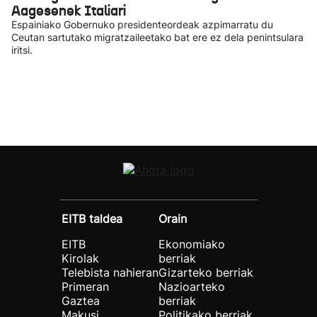
Aagesenek Italiari
Espainiako Gobernuko presidenteordeak azpimarratu du
Ceutan sartutako migratzaileetako bat ere ez dela penintsulara
iritsi.
EITB taldea
Orain
EITB
Ekonomiako
Kirolak
berriak
Telebista nahieran
Gizarteko berriak
Primeran
Nazioarteko
Gaztea
berriak
Makusi
Politikako berriak