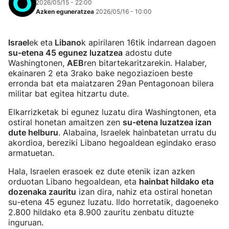
2026/05/15 - 22:00
Azken eguneratzea
2026/05/16 - 10:00
Israel
ek
eta
Libano
k apirilaren 16tik indarrean dagoen
su-etena 45 egunez luzatzea
adostu dute
Washingtonen,
AEB
ren bitartekaritzarekin. Halaber,
ekainaren 2 eta 3rako bake negoziazioen beste
erronda bat eta maiatzaren 29an Pentagonoan bilera
militar bat egitea hitzartu dute.
Elkarrizketak bi egunez luzatu dira Washingtonen, eta
ostiral honetan amaitzen zen
su-etena luzatzea izan
dute helburu
. Alabaina, Israelek hainbatetan urratu du
akordioa, bereziki Libano hegoaldean egindako eraso
armatuetan.
Hala, Israelen erasoek ez dute etenik izan azken
orduotan Libano hegoaldean, eta
hainbat hildako eta
dozenaka zauritu
izan dira, nahiz eta ostiral honetan
su-etena 45 egunez luzatu. Ildo horretatik, dagoeneko
2.800 hildako eta 8.900 zauritu zenbatu dituzte
inguruan.