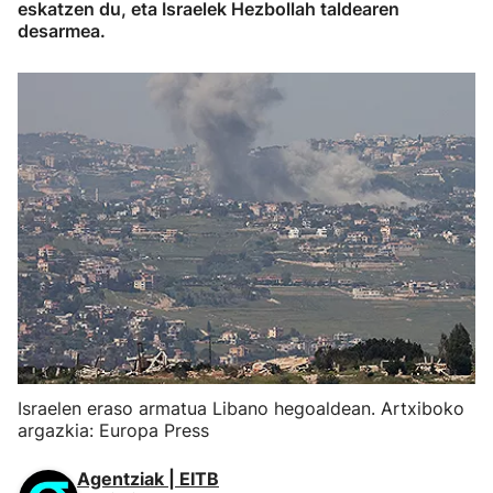
eskatzen du, eta Israelek Hezbollah taldearen
desarmea.
Israelen eraso armatua Libano hegoaldean. Artxiboko
argazkia: Europa Press
Agentziak | EITB