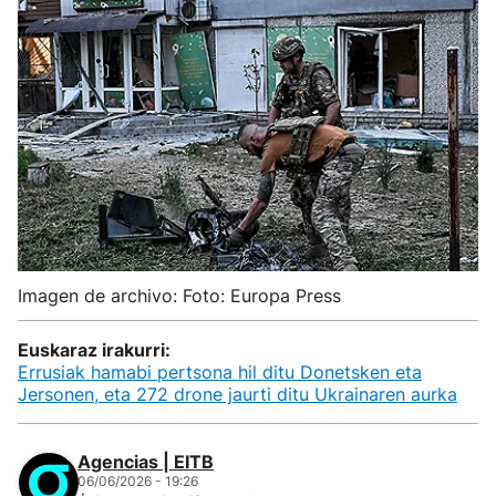
Imagen de archivo: Foto: Europa Press
Euskaraz irakurri:
Errusiak hamabi pertsona hil ditu Donetsken eta
Jersonen, eta 272 drone jaurti ditu Ukrainaren aurka
Agencias | EITB
06/06/2026 - 19:26