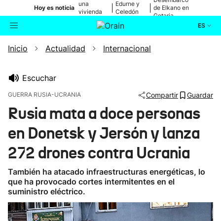
una
Edurne y
|
|
Hoy es noticia
de Elkano en
vivienda
Celedón
Getaria
de Bilbao
Txiki
ES
Inicio
Actualidad
Internacional
Actualidad
Buscador
Política
Escuchar
GUERRA RUSIA-UCRANIA
Compartir
Guardar
Cultura
Rusia mata a doce personas
en Donetsk y Jersón y lanza
Ikusmiran
272 drones contra Ucrania
Eguraldia
También ha atacado infraestructuras energéticas, lo
que ha provocado cortes intermitentes en el
suministro eléctrico.