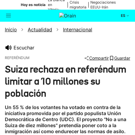
Crisis
Negociaciones
|
|
Hoy es noticia
en
migratoria
EEUU-Irán
Vitoria-
Gasteiz
ES
Inicio
Actualidad
Internacional
Actualidad
Buscador
Política
Escuchar
REFERÉNDUM
Compartir
Guardar
Cultura
Suiza rechaza en referéndum
limitar a 10 millones su
Ikusmiran
población
Eguraldia
Un 55 % de los votantes ha votado en contra de la
iniciativa promovida por el partido populista Unión
Democrática de Centro (UDC). El proyecto "No a una
Suiza de diez millones" pretendía poner coto a la
inmigración así como endurecer las normas de asilo.