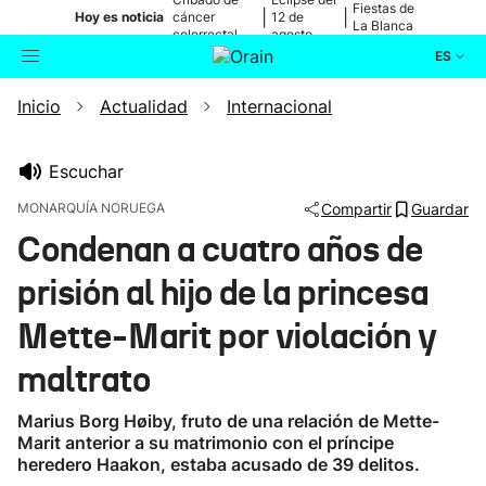
Fiestas de
|
|
Hoy es noticia
cáncer
12 de
La Blanca
colorrectal
agosto
ES
Inicio
Actualidad
Internacional
Actualidad
Buscador
Política
Escuchar
MONARQUÍA NORUEGA
Compartir
Guardar
Cultura
Condenan a cuatro años de
prisión al hijo de la princesa
Ikusmiran
Mette-Marit por violación y
Eguraldia
maltrato
Marius Borg Høiby, fruto de una relación de Mette-
Marit anterior a su matrimonio con el príncipe
heredero Haakon, estaba acusado de 39 delitos.