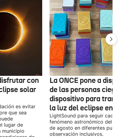
isfrutar con
La ONCE pone a disposició
clipse solar
de las personas ciegas un
dispositivo para transform
ación es evitar
la luz del eclipse en sonido
mpre que sea
LightSound para seguir cada fase del
 puede
fenómeno astronómico del próximo 1
l lugar de
de agosto en diferentes puntos de
n municipio
observación inclusivos.