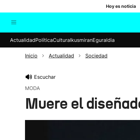
Hoy es noticia
Actualidad
Política
Cul
Actualidad
Política
Cultura
Ikusmiran
Eguraldia
Sociedad
Elecciones
Economía
Inicio
Actualidad
Sociedad
Internacional
Escuchar
MODA
Muere el diseñado