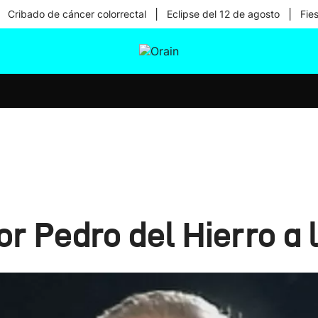
|
|
Cribado de cáncer colorrectal
Eclipse del 12 de agosto
Fie
tura
Ikusmiran
Egural
Salud
Tecnología
r Pedro del Hierro a 