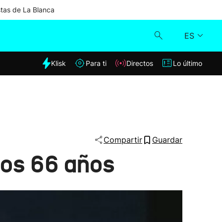
stas de La Blanca
ES
dia
Klisk
Para ti
Directos
Lo último
Klisk
Directos
Para ti
Compartir
Guardar
los 66 años
Lo último