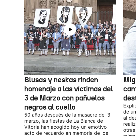
Blusas y neskas rinden
Mig
homenaje a las víctimas del
cam
3 de Marzo con pañuelos
des
negros al cuello
Expli
de un
50 años después de la masacre del 3
al de
marzo, las fiestas de La Blanca de
reali
Vitoria han acogido hoy un emotivo
otras
acto de recuerdo en memoria de los