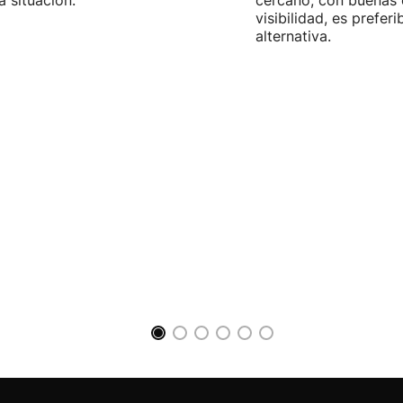
 situación.
cercano, con buenas 
visibilidad, es prefer
alternativa.