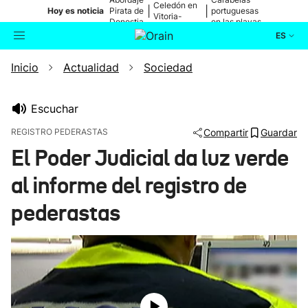
Celedón en
|
|
Hoy es noticia
Pirata de
portuguesas
Vitoria-
Donostia
en las playas
Gasteiz
ES
Inicio
Actualidad
Sociedad
Actualidad
Buscador
Política
Escuchar
REGISTRO PEDERASTAS
Compartir
Guardar
Cultura
El Poder Judicial da luz verde
al informe del registro de
Ikusmiran
pederastas
Eguraldia