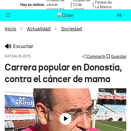
Fiestas de
|
|
Hoy es noticia
cáncer
12 de
La Blanca
colorrectal
agosto
ES
Inicio
Actualidad
Sociedad
Actualidad
Buscador
Política
Escuchar
KATXALIN 2015
Compartir
Guardar
Cultura
Carrera popular en Donostia,
contra el cáncer de mama
Ikusmiran
Eguraldia