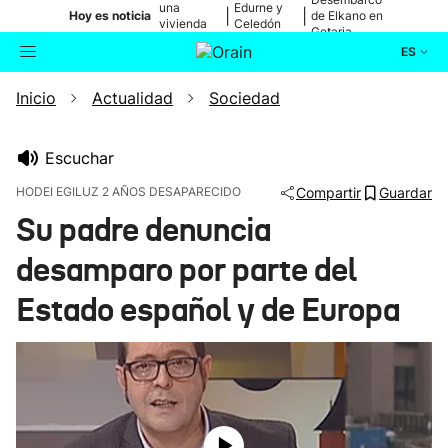
una
Edurne y
|
|
Hoy es noticia
de Elkano en
vivienda
Celedón
Getaria
de Bilbao
Txiki
ES
Inicio
Actualidad
Sociedad
Actualidad
Buscador
Política
Escuchar
HODEI EGILUZ 2 AÑOS DESAPARECIDO
Compartir
Guardar
Cultura
Su padre denuncia
desamparo por parte del
Ikusmiran
Estado español y de Europa
Eguraldia