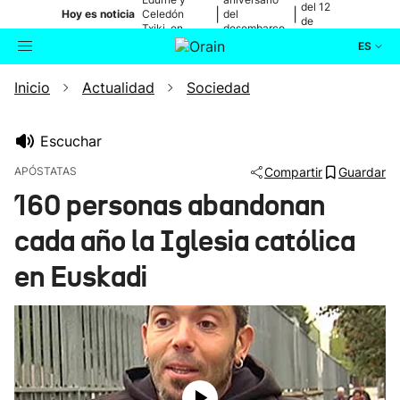
del 12
|
|
Hoy es noticia
Celedón
del
de
Txiki, en
desembarco
agosto
directo
de Elkano
ES
Inicio
Actualidad
Sociedad
Actualidad
Buscador
Política
Escuchar
APÓSTATAS
Compartir
Guardar
Cultura
160 personas abandonan
cada año la Iglesia católica
Ikusmiran
en Euskadi
Eguraldia