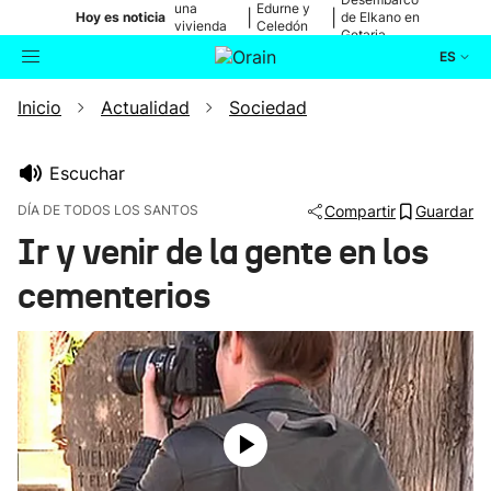
una
Edurne y
|
|
Hoy es noticia
de Elkano en
vivienda
Celedón
Getaria
de Bilbao
Txiki
ES
Inicio
Actualidad
Sociedad
Actualidad
Buscador
Política
Escuchar
DÍA DE TODOS LOS SANTOS
Compartir
Guardar
Cultura
Ir y venir de la gente en los
cementerios
Ikusmiran
Eguraldia