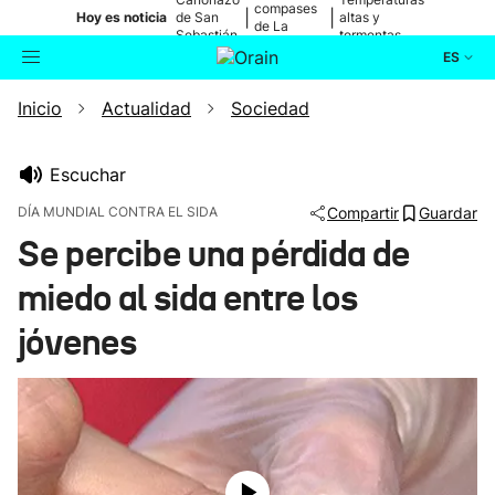
compases
|
|
Hoy es noticia
de San
altas y
de La
Sebastián
tormentas
Blanca
ES
Inicio
Actualidad
Sociedad
Actualidad
Buscador
Política
Escuchar
DÍA MUNDIAL CONTRA EL SIDA
Compartir
Guardar
Cultura
Se percibe una pérdida de
miedo al sida entre los
Ikusmiran
jóvenes
Eguraldia