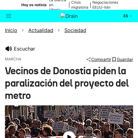
Crisis
Negociaciones
|
|
Hoy es noticia
en
migratoria
EEUU-Irán
Vitoria-
Gasteiz
ES
Inicio
Actualidad
Sociedad
Actualidad
Buscador
Política
Escuchar
MARCHA
Compartir
Guardar
Cultura
Vecinos de Donostia piden la
paralización del proyecto del
Ikusmiran
metro
Eguraldia