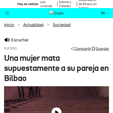
una
Edurne y
|
|
Hoy es noticia
de Elkano en
vivienda
Celedón
Getaria
de Bilbao
Txiki
ES
Inicio
Actualidad
Sociedad
Actualidad
Buscador
Política
Escuchar
SUCESO
Compartir
Guardar
Cultura
Una mujer mata
supuestamente a su pareja en
Ikusmiran
Bilbao
Eguraldia