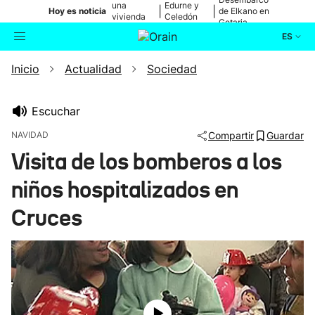
una
Edurne y
|
|
Hoy es noticia
de Elkano en
vivienda
Celedón
Getaria
de Bilbao
Txiki
ES
Inicio
Actualidad
Sociedad
Actualidad
Buscador
Política
Escuchar
NAVIDAD
Compartir
Guardar
Cultura
Visita de los bomberos a los
niños hospitalizados en
Ikusmiran
Cruces
Eguraldia