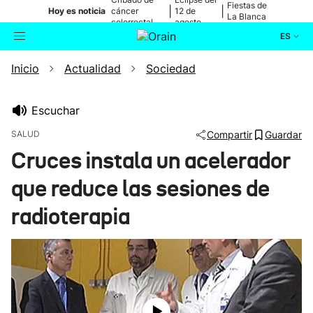
Fiestas de
|
|
Hoy es noticia
cáncer
12 de
La Blanca
colorrectal
agosto
ES
Inicio
Actualidad
Sociedad
Actualidad
Buscador
Política
Escuchar
SALUD
Compartir
Guardar
Cultura
Cruces instala un acelerador
que reduce las sesiones de
Ikusmiran
radioterapia
Eguraldia