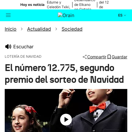
Edurne y
del 12
|
|
Hoy es noticia
de Elkano
Celedón Txiki,
de
en Getaria
en directo
agosto
ES
Inicio
Actualidad
Sociedad
Actualidad
Buscador
Política
Escuchar
LOTERÍA DE NAVIDAD
Compartir
Guardar
Cultura
El número 12.775, segundo
premio del sorteo de Navidad
Ikusmiran
Eguraldia